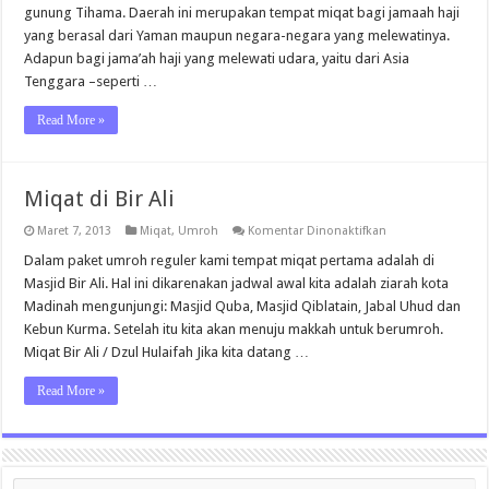
gunung Tihama. Daerah ini merupakan tempat miqat bagi jamaah haji
yang berasal dari Yaman maupun negara-negara yang melewatinya.
Adapun bagi jama’ah haji yang melewati udara, yaitu dari Asia
Tenggara –seperti …
Read More »
Miqat di Bir Ali
pada
Maret 7, 2013
Miqat
,
Umroh
Komentar Dinonaktifkan
Miqat
di
Dalam paket umroh reguler kami tempat miqat pertama adalah di
Bir
Masjid Bir Ali. Hal ini dikarenakan jadwal awal kita adalah ziarah kota
Ali
Madinah mengunjungi: Masjid Quba, Masjid Qiblatain, Jabal Uhud dan
Kebun Kurma. Setelah itu kita akan menuju makkah untuk berumroh.
Miqat Bir Ali / Dzul Hulaifah Jika kita datang …
Read More »