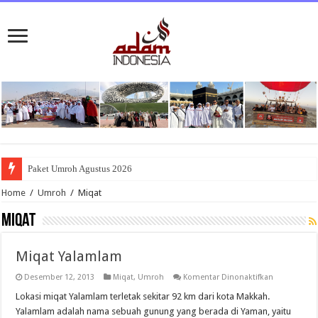
Paket Umroh Agustus 2026
Home
/
Umroh
/
Miqat
Miqat
Miqat Yalamlam
pada
Desember 12, 2013
Miqat
,
Umroh
Komentar Dinonaktifkan
Miqat
Yalamlam
Lokasi miqat Yalamlam terletak sekitar 92 km dari kota Makkah.
Yalamlam adalah nama sebuah gunung yang berada di Yaman, yaitu