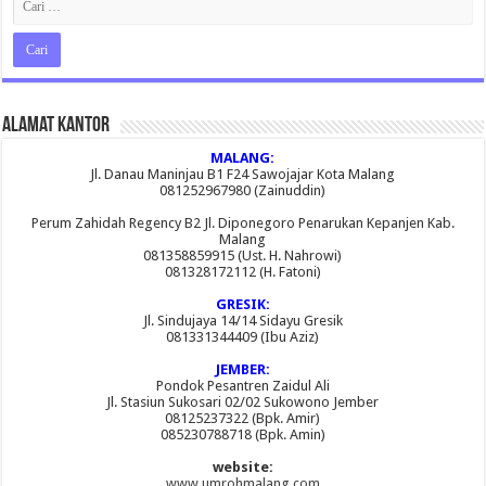
Alamat Kantor
MALANG:
Jl. Danau Maninjau B1 F24 Sawojajar Kota Malang
081252967980 (Zainuddin)
Perum Zahidah Regency B2 Jl. Diponegoro Penarukan Kepanjen Kab.
Malang
081358859915 (Ust. H. Nahrowi)
081328172112 (H. Fatoni)
GRESIK:
Jl. Sindujaya 14/14 Sidayu Gresik
081331344409 (Ibu Aziz)
JEMBER:
Pondok Pesantren Zaidul Ali
Jl. Stasiun Sukosari 02/02 Sukowono Jember
08125237322 (Bpk. Amir)
085230788718 (Bpk. Amin)
website:
www.umrohmalang.com