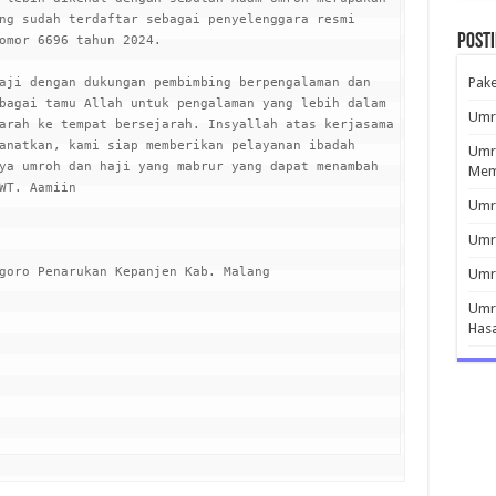
ng sudah terdaftar sebagai penyelenggara resmi 
Post
omor 6696 tahun 2024.

Pak
aji dengan dukungan pembimbing berpengalaman dan 
bagai tamu Allah untuk pengalaman yang lebih dalam 
Umro
arah ke tempat bersejarah. Insyallah atas kerjasama 
anatkan, kami siap memberikan pelayanan ibadah 
Umro
ya umroh dan haji yang mabrur yang dapat menambah 
Mem
WT. Aamiin

Umro
Umr
goro Penarukan Kepanjen Kab. Malang

Umro
Umro
Has