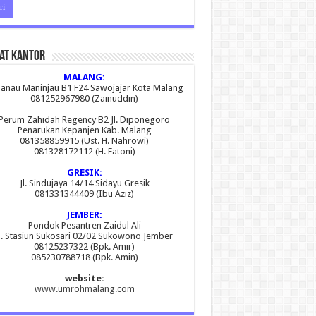
at Kantor
MALANG:
 Danau Maninjau B1 F24 Sawojajar Kota Malang
081252967980 (Zainuddin)
Perum Zahidah Regency B2 Jl. Diponegoro
Penarukan Kepanjen Kab. Malang
081358859915 (Ust. H. Nahrowi)
081328172112 (H. Fatoni)
GRESIK:
Jl. Sindujaya 14/14 Sidayu Gresik
081331344409 (Ibu Aziz)
JEMBER:
Pondok Pesantren Zaidul Ali
l. Stasiun Sukosari 02/02 Sukowono Jember
08125237322 (Bpk. Amir)
085230788718 (Bpk. Amin)
website:
www.umrohmalang.com