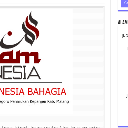
Alam
Jl.
J
 lebih dikenal dengan sebutan Adam Umroh merupakan 