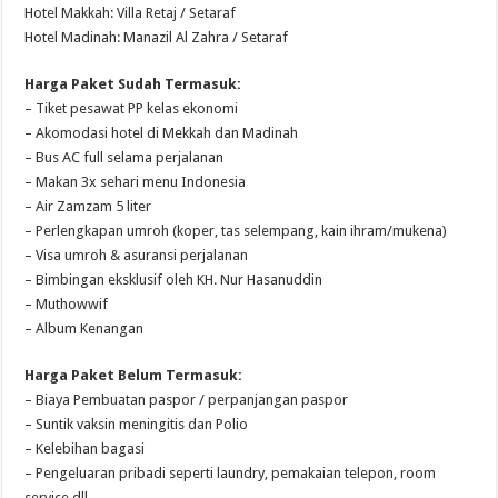
Hotel Makkah: Villa Retaj / Setaraf
Hotel Madinah: Manazil Al Zahra / Setaraf
Harga Paket Sudah Termasuk:
– Tiket pesawat PP kelas ekonomi
– Akomodasi hotel di Mekkah dan Madinah
– Bus AC full selama perjalanan
– Makan 3x sehari menu Indonesia
– Air Zamzam 5 liter
– Perlengkapan umroh (koper, tas selempang, kain ihram/mukena)
– Visa umroh & asuransi perjalanan
– Bimbingan eksklusif oleh KH. Nur Hasanuddin
– Muthowwif
– Album Kenangan
Harga Paket Belum Termasuk:
– Biaya Pembuatan paspor / perpanjangan paspor
– Suntik vaksin meningitis dan Polio
– Kelebihan bagasi
– Pengeluaran pribadi seperti laundry, pemakaian telepon, room
service dll