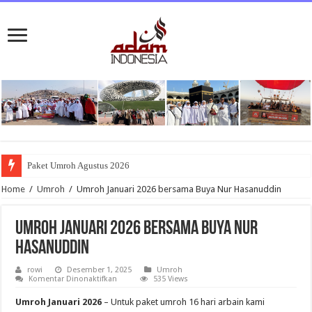
Paket Umroh Agustus 2026
Home
/
Umroh
/
Umroh Januari 2026 bersama Buya Nur Hasanuddin
Umroh Januari 2026 bersama Buya Nur
Hasanuddin
rowi
Desember 1, 2025
Umroh
pada
Komentar Dinonaktifkan
535 Views
Umroh
Januari
Umroh Januari 2026
– Untuk paket umroh 16 hari arbain kami
2026