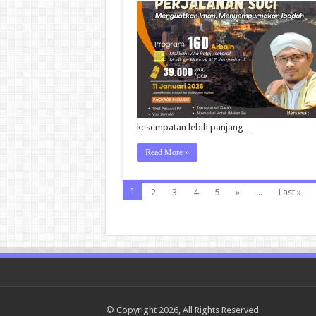
kesempatan lebih panjang …
Read More »
1
2
3
4
5
»
...
Last »
© Copyright 2026, All Rights Reserved