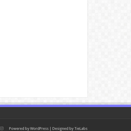
Powered by
WordPress
| Designed by
TieLabs