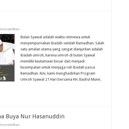
pada
inonaktifkan
Umroh
21
Bulan Syawal adalah waktu istimewa untuk
Hari
menyempurnakan ibadah setelah Ramadhan. Salah
Syawal
2026
satu amalan utama yang sangat dianjurkan adalah
ibadah umroh, karena umroh di bulan Syawal
memiliki keutamaan besar dan menjadi
kesempatan untuk menjaga ruh ibadah pasca
Ramadhan. Kini, kami menghadirkan Program
Umroh Syawal 21 Hari bersama KH. Badrul Munir,
ma Buya Nur Hasanuddin
pada
inonaktifkan
Umroh