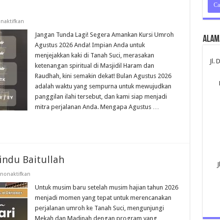
pada
naktifkan
Paket
Umroh
Jangan Tunda Lagi! Segera Amankan Kursi Umroh
Alam
Agustus
Agustus 2026 Anda! Impian Anda untuk
2026
menjejakkan kaki di Tanah Suci, merasakan
Jl.
ketenangan spiritual di Masjidil Haram dan
Raudhah, kini semakin dekat! Bulan Agustus 2026
adalah waktu yang sempurna untuk mewujudkan
panggilan ilahi tersebut, dan kami siap menjadi
mitra perjalanan Anda. Mengapa Agustus …
ndu Baitullah
J
pada
nonaktifkan
Umroh
Hemat
Untuk musim baru setelah musim hajian tahun 2026
2026
menjadi momen yang tepat untuk merencanakan
Umat
Rindu
perjalanan umroh ke Tanah Suci, mengunjungi
Baitullah
Mekah dan Madinah dengan program yang