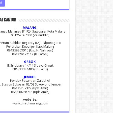
at Kantor
MALANG:
 Danau Maninjau B1 F24 Sawojajar Kota Malang
081252967980 (Zainuddin)
Perum Zahidah Regency B2 Jl. Diponegoro
Penarukan Kepanjen Kab. Malang
081358859915 (Ust. H. Nahrowi)
081328172112 (H. Fatoni)
GRESIK:
Jl. Sindujaya 14/14 Sidayu Gresik
081331344409 (Ibu Aziz)
JEMBER:
Pondok Pesantren Zaidul Ali
l. Stasiun Sukosari 02/02 Sukowono Jember
08125237322 (Bpk. Amir)
085230788718 (Bpk. Amin)
website:
www.umrohmalang.com