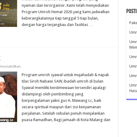
nyaman dan terorganisir. Kami telah menyediakan
Post
Program Umroh Hemat 2026 yang kami jadwalkan
keberangkatannya tiap tanggal 5 tiap bulan,
Pak
dengan harga terjangkau dan fasilitas …
Umro
Umro
Mem
g
Umro
Umr
pada
inonaktifkan
Umroh
Syawal
Program umroh syawal untuk mujahadah & napak
Umro
2026
tilas Siroh Nabawi SAW, ibadah umroh di bulan
Malang
Umro
Syawal memiliki keistimewaan tersendiri apalagi
Has
didampingi oleh pembimbing yang
berpengalaman yakni gus H. Mawang Lc, baik
secara spiritual maupun dari sisi kenyamanan
perjalanan. Setelah sebulan penuh menjalankan
puasa Ramadhan, Bagi jamaah di Kota Malang dan