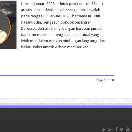
Januari
Umroh Januari 2026 – Untuk paket umroh 16 hari
2026
arbain kami jadwalkan keberangkatan insyallah
bersama
Buya
pada tanggal 11 Januari 2026, bersama KH. Nur
Nur
Hasanuddin, pengasuh pondok pesantren
Hasanuddin
Darussa’adah al-Islamy, dengan harapan jamaah
dapat memperoleh pengalaman spiritual yang
lebih mendalam dengan bimbingan langsung dari
beliau. Paket umroh Arbain memberikan
Page 1 of 10