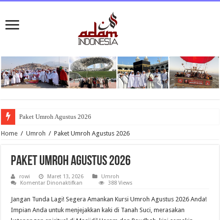
Paket Umroh Agustus 2026
Home
/
Umroh
/
Paket Umroh Agustus 2026
Paket Umroh Agustus 2026
rowi
Maret 13, 2026
Umroh
pada
Komentar Dinonaktifkan
388 Views
Paket
Umroh
Jangan Tunda Lagi! Segera Amankan Kursi Umroh Agustus 2026 Anda!
Agustus
2026
Impian Anda untuk menjejakkan kaki di Tanah Suci, merasakan