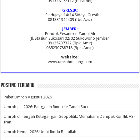
081328172112 (H. Fatoni)
GRESIK:
Jl. Sindujaya 14/14 Sidayu Gresik
081331344409 (Ibu Aziz)
JEMBER:
Pondok Pesantren Zaidul Ali
Jl. Stasiun Sukosari 02/02 Sukowono Jember
08125237322 (Bpk. Amir)
085230788718 (Bpk. Amin)
website:
www.umrohmalang.com
Posting Terbaru
Paket Umroh Agustus 2026
Umroh Juli 2026: Panggilan Rindu ke Tanah Suci
Umroh di Tengah Ketegangan Geopolitik: Memahami Dampak Konflik AS-
Iran
Umroh Hemat 2026 Umat Rindu Baitullah