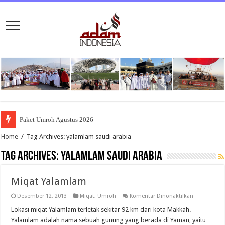
Paket Umroh Agustus 2026
Home
/
Tag Archives: yalamlam saudi arabia
Tag Archives:
yalamlam saudi arabia
Miqat Yalamlam
pada
Desember 12, 2013
Miqat
,
Umroh
Komentar Dinonaktifkan
Miqat
Yalamlam
Lokasi miqat Yalamlam terletak sekitar 92 km dari kota Makkah.
Yalamlam adalah nama sebuah gunung yang berada di Yaman, yaitu