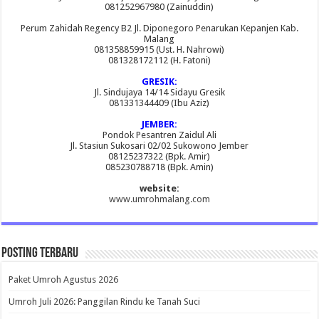
081252967980 (Zainuddin)
Perum Zahidah Regency B2 Jl. Diponegoro Penarukan Kepanjen Kab.
Malang
081358859915 (Ust. H. Nahrowi)
081328172112 (H. Fatoni)
GRESIK:
Jl. Sindujaya 14/14 Sidayu Gresik
081331344409 (Ibu Aziz)
JEMBER:
Pondok Pesantren Zaidul Ali
Jl. Stasiun Sukosari 02/02 Sukowono Jember
08125237322 (Bpk. Amir)
085230788718 (Bpk. Amin)
website:
www.umrohmalang.com
Posting Terbaru
Paket Umroh Agustus 2026
Umroh Juli 2026: Panggilan Rindu ke Tanah Suci