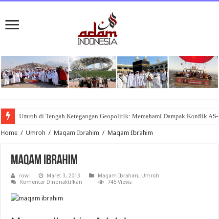
Umroh di Tengah Ketegangan Geopolitik: Memahami Dampak Konflik AS-
Home
/
Umroh
/
Maqam Ibrahim
/
Maqam Ibrahim
Maqam Ibrahim
rowi
Maret 3, 2013
Maqam Ibrahim
,
Umroh
pada
Komentar Dinonaktifkan
745 Views
Maqam
Ibrahim