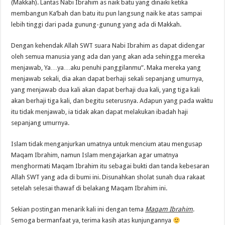
(Makkah). Lantas Nabi Ibrahim as naik batu yang dinaiki ketika
membangun Ka’bah dan batu itu pun langsung naik ke atas sampai
lebih tinggi dari pada gunung-gunung yang ada di Makkah.
Dengan kehendak Allah SWT suara Nabi Ibrahim as dapat didengar
oleh semua manusia yang ada dan yang akan ada sehingga mereka
menjawab, Ya…ya…aku penuhi panggilanmu”. Maka mereka yang
menjawab sekali, dia akan dapat berhaji sekali sepanjang umurnya,
yang menjawab dua kali akan dapat berhaji dua kali, yang tiga kali
akan berhaji tiga kali, dan begitu seterusnya. Adapun yang pada waktu
itu tidak menjawab, ia tidak akan dapat melakukan ibadah haji
sepanjang umurnya.
Islam tidak menganjurkan umatnya untuk mencium atau mengusap
Maqam Ibrahim, namun Islam mengajarkan agar umatnya
menghormati Maqam Ibrahim itu sebagai bukti dan tanda kebesaran
Allah SWT yang ada di bumi ini. Disunahkan sholat sunah dua rakaat
setelah selesai thawaf di belakang Maqam Ibrahim ini.
Sekian postingan menarik kali ini dengan tema
Maqam Ibrahim
.
Semoga bermanfaat ya, terima kasih atas kunjungannya