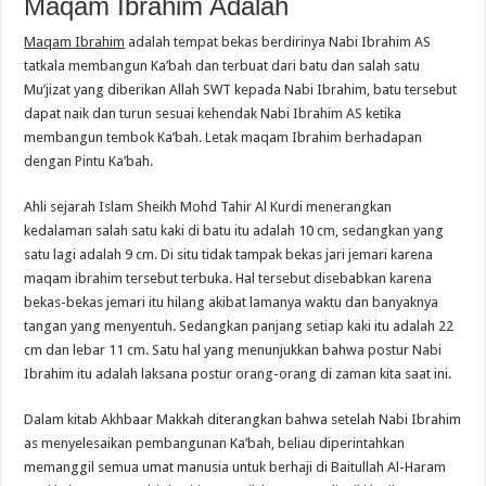
Maqam Ibrahim Adalah
Maqam Ibrahim
adalah tempat bekas berdirinya Nabi Ibrahim AS
tatkala membangun Ka’bah dan terbuat dari batu dan salah satu
Mu’jizat yang diberikan Allah SWT kepada Nabi Ibrahim, batu tersebut
dapat naik dan turun sesuai kehendak Nabi Ibrahim AS ketika
membangun tembok Ka’bah. Letak maqam Ibrahim berhadapan
dengan Pintu Ka’bah.
Ahli sejarah Islam Sheikh Mohd Tahir Al Kurdi menerangkan
kedalaman salah satu kaki di batu itu adalah 10 cm, sedangkan yang
satu lagi adalah 9 cm. Di situ tidak tampak bekas jari jemari karena
maqam ibrahim tersebut terbuka. Hal tersebut disebabkan karena
bekas-bekas jemari itu hilang akibat lamanya waktu dan banyaknya
tangan yang menyentuh. Sedangkan panjang setiap kaki itu adalah 22
cm dan lebar 11 cm. Satu hal yang menunjukkan bahwa postur Nabi
Ibrahim itu adalah laksana postur orang-orang di zaman kita saat ini.
Dalam kitab Akhbaar Makkah diterangkan bahwa setelah Nabi Ibrahim
as menyelesaikan pembangunan Ka’bah, beliau diperintahkan
memanggil semua umat manusia untuk berhaji di Baitullah Al-Haram