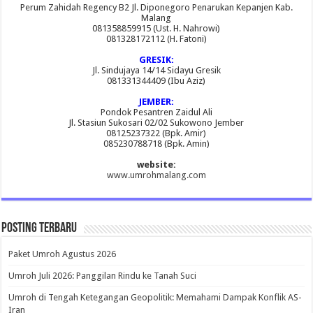
Perum Zahidah Regency B2 Jl. Diponegoro Penarukan Kepanjen Kab.
Malang
081358859915 (Ust. H. Nahrowi)
081328172112 (H. Fatoni)
GRESIK:
Jl. Sindujaya 14/14 Sidayu Gresik
081331344409 (Ibu Aziz)
JEMBER:
Pondok Pesantren Zaidul Ali
Jl. Stasiun Sukosari 02/02 Sukowono Jember
08125237322 (Bpk. Amir)
085230788718 (Bpk. Amin)
website:
www.umrohmalang.com
Posting Terbaru
Paket Umroh Agustus 2026
Umroh Juli 2026: Panggilan Rindu ke Tanah Suci
Umroh di Tengah Ketegangan Geopolitik: Memahami Dampak Konflik AS-
Iran