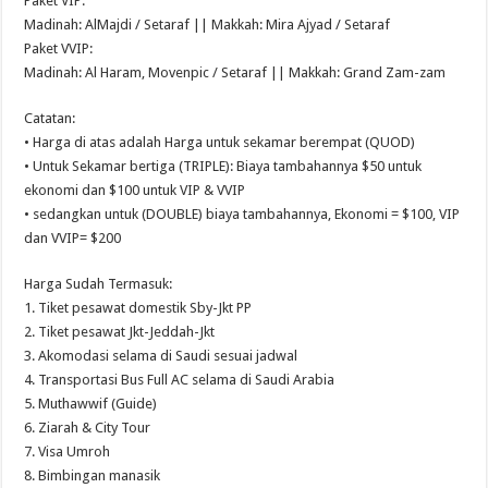
Paket VIP:
Madinah: AlMajdi / Setaraf || Makkah: Mira Ajyad / Setaraf
Paket VVIP:
Madinah: Al Haram, Movenpic / Setaraf || Makkah: Grand Zam-zam
Catatan:
• Harga di atas adalah Harga untuk sekamar berempat (QUOD)
• Untuk Sekamar bertiga (TRIPLE): Biaya tambahannya $50 untuk
ekonomi dan $100 untuk VIP & VVIP
• sedangkan untuk (DOUBLE) biaya tambahannya, Ekonomi = $100, VIP
dan VVIP= $200
Harga Sudah Termasuk:
1. Tiket pesawat domestik Sby-Jkt PP
2. Tiket pesawat Jkt-Jeddah-Jkt
3. Akomodasi selama di Saudi sesuai jadwal
4. Transportasi Bus Full AC selama di Saudi Arabia
5. Muthawwif (Guide)
6. Ziarah & City Tour
7. Visa Umroh
8. Bimbingan manasik