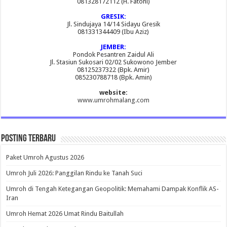
081328172112 (H. Fatoni)
GRESIK:
Jl. Sindujaya 14/14 Sidayu Gresik
081331344409 (Ibu Aziz)
JEMBER:
Pondok Pesantren Zaidul Ali
Jl. Stasiun Sukosari 02/02 Sukowono Jember
08125237322 (Bpk. Amir)
085230788718 (Bpk. Amin)
website:
www.umrohmalang.com
Posting Terbaru
Paket Umroh Agustus 2026
Umroh Juli 2026: Panggilan Rindu ke Tanah Suci
Umroh di Tengah Ketegangan Geopolitik: Memahami Dampak Konflik AS-
Iran
Umroh Hemat 2026 Umat Rindu Baitullah