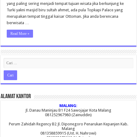
2015
yang paling sering menjadi tempat tujuan wisata jika berkunjung ke
Turki yakni masjid biru sultah ahmet, ada pula Topkapi Palace yang
merupakan tempat tinggal kaisar Ottoman. Jika anda berencana
berwisata …
Read More »
Alamat Kantor
MALANG:
Jl. Danau Maninjau B1 F24 Sawojajar Kota Malang
081252967980 (Zainuddin)
Perum Zahidah Regency B2 Jl. Diponegoro Penarukan Kepanjen Kab.
Malang
081358859915 (Ust. H. Nahrowi)