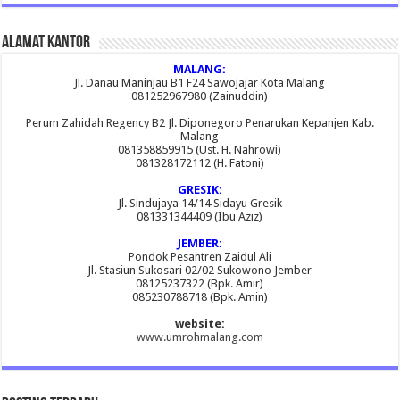
Alamat Kantor
MALANG:
Jl. Danau Maninjau B1 F24 Sawojajar Kota Malang
081252967980 (Zainuddin)
Perum Zahidah Regency B2 Jl. Diponegoro Penarukan Kepanjen Kab.
Malang
081358859915 (Ust. H. Nahrowi)
081328172112 (H. Fatoni)
GRESIK:
Jl. Sindujaya 14/14 Sidayu Gresik
081331344409 (Ibu Aziz)
JEMBER:
Pondok Pesantren Zaidul Ali
Jl. Stasiun Sukosari 02/02 Sukowono Jember
08125237322 (Bpk. Amir)
085230788718 (Bpk. Amin)
website:
www.umrohmalang.com