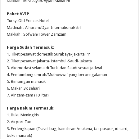
Makkah : Mira Ajyad/Ajyad Makarim
Paket VVIP
Turky: Old Princes Hotel
Madinah : Alharam/Dyar International/strf
Makkah : Sofwah/Tower Zamzam
Harga Sudah Termasuk:
1. Tiket pesawat domestik Surabaya-Jakarta PP
2. Tiket pesawat Jakarta-Istambul-Saudi-Jakarta
3. Akomodasi selama di Turki dan Saudi sesuai jadwal
4. Pembimbing umroh/Muthowwif yang berpengalaman
5. Bimbingan manasik
6. Makan 3x sehari
7. Air zam-zam (10 liter)
Harga Belum Termasuk:
1. Buku Meningitis
2. Airport Tax
3. Perlengkapan (Travel bag, kain ihram/mukena, tas paspor, id card,
buku manasik)