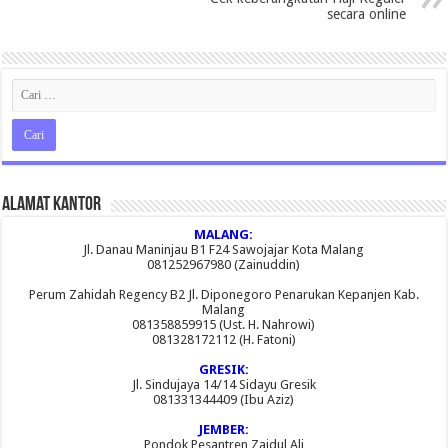
secara online
Alamat Kantor
MALANG:
Jl. Danau Maninjau B1 F24 Sawojajar Kota Malang
081252967980 (Zainuddin)
Perum Zahidah Regency B2 Jl. Diponegoro Penarukan Kepanjen Kab.
Malang
081358859915 (Ust. H. Nahrowi)
081328172112 (H. Fatoni)
GRESIK:
Jl. Sindujaya 14/14 Sidayu Gresik
081331344409 (Ibu Aziz)
JEMBER:
Pondok Pesantren Zaidul Ali