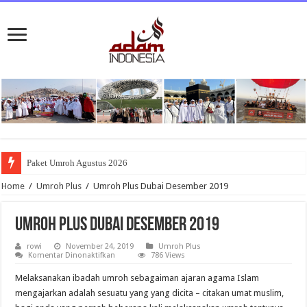
Paket Umroh Agustus 2026
Umroh Juli 2026: Panggilan Rindu ke Tanah Suci
Home
/
Umroh Plus
/
Umroh Plus Dubai Desember 2019
Umroh Plus Dubai Desember 2019
rowi
November 24, 2019
Umroh Plus
pada
Komentar Dinonaktifkan
786 Views
Umroh
Plus
Melaksanakan ibadah umroh sebagaiman ajaran agama Islam
Dubai
Desember
mengajarkan adalah sesuatu yang yang dicita – citakan umat muslim,
2019