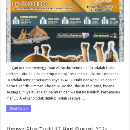
Plus
Aqsho
kota
Malang
Januari
2025
Jangan pernah meninggalkan Al-Aqsho sendirian. Ia adalah kiblat
pertama kita. Ia adalah tempat miraj Rosul menuju sidrotul muntaha.
Ia adalah tempat berkumpulnya 124,000 Nabi dan Rosul. Ia adalah
neraca kondisi ummat. Ziarahi Al-Aqsho, sholatlah disana, karena
sesungguhnya itu adalah perintah dan wasiat Rosululloh. Perbatasan
menuju Al-Aqsho tidak ditutup, inilah saatnya …
Read More »
Umroh Plus Turki 12 Hari Syawal 2024