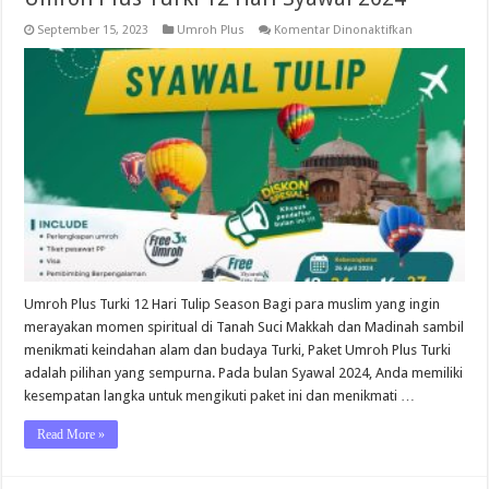
pada
September 15, 2023
Umroh Plus
Komentar Dinonaktifkan
Umroh
Plus
Turki
12
Hari
Syawal
2024
Umroh Plus Turki 12 Hari Tulip Season Bagi para muslim yang ingin
merayakan momen spiritual di Tanah Suci Makkah dan Madinah sambil
menikmati keindahan alam dan budaya Turki, Paket Umroh Plus Turki
adalah pilihan yang sempurna. Pada bulan Syawal 2024, Anda memiliki
kesempatan langka untuk mengikuti paket ini dan menikmati …
Read More »