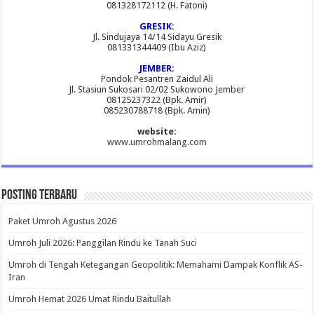
081328172112 (H. Fatoni)
GRESIK:
Jl. Sindujaya 14/14 Sidayu Gresik
081331344409 (Ibu Aziz)
JEMBER:
Pondok Pesantren Zaidul Ali
Jl. Stasiun Sukosari 02/02 Sukowono Jember
08125237322 (Bpk. Amir)
085230788718 (Bpk. Amin)
website:
www.umrohmalang.com
Posting Terbaru
Paket Umroh Agustus 2026
Umroh Juli 2026: Panggilan Rindu ke Tanah Suci
Umroh di Tengah Ketegangan Geopolitik: Memahami Dampak Konflik AS-
Iran
Umroh Hemat 2026 Umat Rindu Baitullah