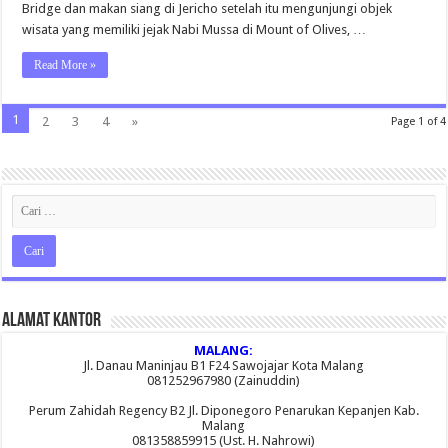
Bridge dan makan siang di Jericho setelah itu mengunjungi objek
2016
wisata yang memiliki jejak Nabi Mussa di Mount of Olives, …
Read More »
1
2
3
4
»
Page 1 of 4
Alamat Kantor
MALANG:
Jl. Danau Maninjau B1 F24 Sawojajar Kota Malang
081252967980 (Zainuddin)
Perum Zahidah Regency B2 Jl. Diponegoro Penarukan Kepanjen Kab.
Malang
081358859915 (Ust. H. Nahrowi)