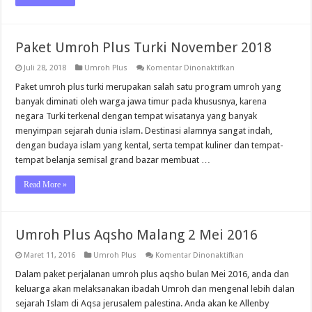
Paket Umroh Plus Turki November 2018
pada
Juli 28, 2018
Umroh Plus
Komentar Dinonaktifkan
Paket
Umroh
Paket umroh plus turki merupakan salah satu program umroh yang
Plus
banyak diminati oleh warga jawa timur pada khususnya, karena
Turki
November
negara Turki terkenal dengan tempat wisatanya yang banyak
2018
menyimpan sejarah dunia islam. Destinasi alamnya sangat indah,
dengan budaya islam yang kental, serta tempat kuliner dan tempat-
tempat belanja semisal grand bazar membuat …
Read More »
Umroh Plus Aqsho Malang 2 Mei 2016
pada
Maret 11, 2016
Umroh Plus
Komentar Dinonaktifkan
Umroh
Plus
Dalam paket perjalanan umroh plus aqsho bulan Mei 2016, anda dan
Aqsho
keluarga akan melaksanakan ibadah Umroh dan mengenal lebih dalan
Malang
2
sejarah Islam di Aqsa jerusalem palestina. Anda akan ke Allenby
Mei