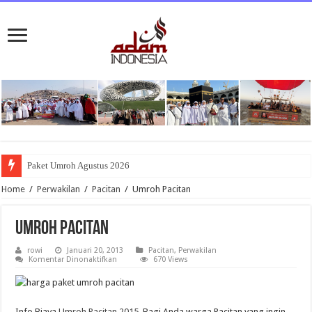
Paket Umroh Agustus 2026
Home
/
Perwakilan
/
Pacitan
/
Umroh Pacitan
Umroh Pacitan
rowi
Januari 20, 2013
Pacitan
,
Perwakilan
pada
Komentar Dinonaktifkan
670 Views
Umroh
Pacitan
Info Biaya
Umroh Pacitan 2015
. Bagi Anda warga Pacitan yang ingin