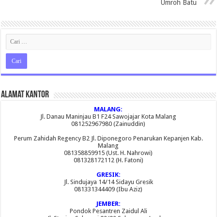
Umroh Batu
Alamat Kantor
MALANG:
Jl. Danau Maninjau B1 F24 Sawojajar Kota Malang
081252967980 (Zainuddin)
Perum Zahidah Regency B2 Jl. Diponegoro Penarukan Kepanjen Kab.
Malang
081358859915 (Ust. H. Nahrowi)
081328172112 (H. Fatoni)
GRESIK:
Jl. Sindujaya 14/14 Sidayu Gresik
081331344409 (Ibu Aziz)
JEMBER:
Pondok Pesantren Zaidul Ali