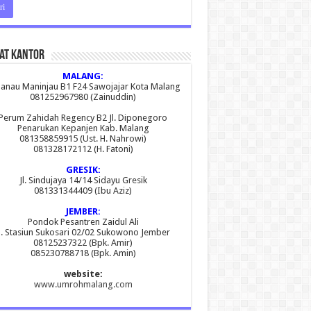
at Kantor
MALANG:
 Danau Maninjau B1 F24 Sawojajar Kota Malang
081252967980 (Zainuddin)
Perum Zahidah Regency B2 Jl. Diponegoro
Penarukan Kepanjen Kab. Malang
081358859915 (Ust. H. Nahrowi)
081328172112 (H. Fatoni)
GRESIK:
Jl. Sindujaya 14/14 Sidayu Gresik
081331344409 (Ibu Aziz)
JEMBER:
Pondok Pesantren Zaidul Ali
l. Stasiun Sukosari 02/02 Sukowono Jember
08125237322 (Bpk. Amir)
085230788718 (Bpk. Amin)
website:
www.umrohmalang.com