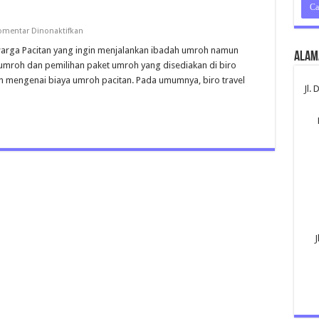
pada
omentar Dinonaktifkan
Umroh
Pacitan
warga Pacitan yang ingin menjalankan ibadah umroh namun
Alam
mroh dan pemilihan paket umroh yang disediakan di biro
kan mengenai biaya umroh pacitan. Pada umumnya, biro travel
Jl.
J