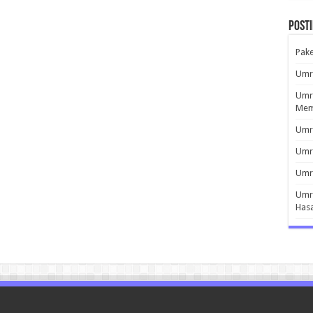
Post
Pak
Umro
Umro
Mem
Umro
Umr
Umro
Umro
Has