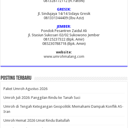
081328172112 (H. Fatoni)
GRESIK:
Jl. Sindujaya 14/14 Sidayu Gresik
081331344409 (Ibu Aziz)
JEMBER:
Pondok Pesantren Zaidul Ali
Jl. Stasiun Sukosari 02/02 Sukowono Jember
08125237322 (Bpk. Amir)
085230788718 (Bpk. Amin)
website:
www.umrohmalang.com
Posting Terbaru
Paket Umroh Agustus 2026
Umroh Juli 2026: Panggilan Rindu ke Tanah Suci
Umroh di Tengah Ketegangan Geopolitik: Memahami Dampak Konflik AS-
Iran
Umroh Hemat 2026 Umat Rindu Baitullah