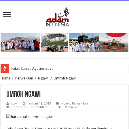
Paket Umroh Agustus 2026
Home
/
Perwakilan
/
Ngawi
/
Umroh Ngawi
Umroh Ngawi
rowi
Januari 19, 2013
Ngawi
,
Perwakilan
pada
Komentar Dinonaktifkan
697 Views
Umroh
Ngawi
Info
Paket Travel Umroh Ngawi 2015
Apakah Anda berdomisili di