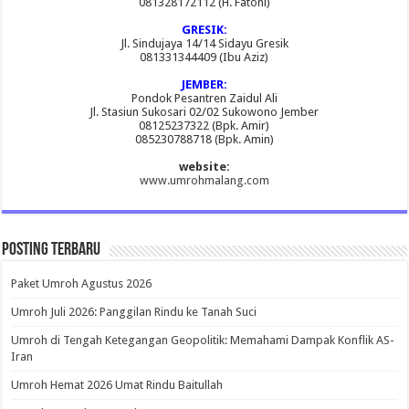
081328172112 (H. Fatoni)
GRESIK:
Jl. Sindujaya 14/14 Sidayu Gresik
081331344409 (Ibu Aziz)
JEMBER:
Pondok Pesantren Zaidul Ali
Jl. Stasiun Sukosari 02/02 Sukowono Jember
08125237322 (Bpk. Amir)
085230788718 (Bpk. Amin)
website:
www.umrohmalang.com
Posting Terbaru
Paket Umroh Agustus 2026
Umroh Juli 2026: Panggilan Rindu ke Tanah Suci
Umroh di Tengah Ketegangan Geopolitik: Memahami Dampak Konflik AS-
Iran
Umroh Hemat 2026 Umat Rindu Baitullah