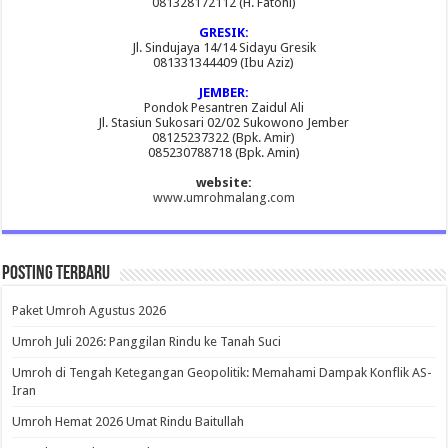
081328172112 (H. Fatoni)
GRESIK:
Jl. Sindujaya 14/14 Sidayu Gresik
081331344409 (Ibu Aziz)
JEMBER:
Pondok Pesantren Zaidul Ali
Jl. Stasiun Sukosari 02/02 Sukowono Jember
08125237322 (Bpk. Amir)
085230788718 (Bpk. Amin)
website:
www.umrohmalang.com
Posting Terbaru
Paket Umroh Agustus 2026
Umroh Juli 2026: Panggilan Rindu ke Tanah Suci
Umroh di Tengah Ketegangan Geopolitik: Memahami Dampak Konflik AS-
Iran
Umroh Hemat 2026 Umat Rindu Baitullah