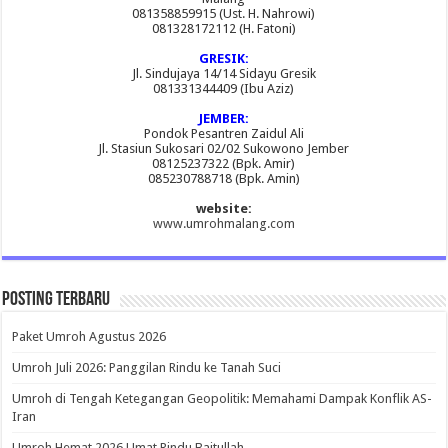
081358859915 (Ust. H. Nahrowi)
081328172112 (H. Fatoni)
GRESIK:
Jl. Sindujaya 14/14 Sidayu Gresik
081331344409 (Ibu Aziz)
JEMBER:
Pondok Pesantren Zaidul Ali
Jl. Stasiun Sukosari 02/02 Sukowono Jember
08125237322 (Bpk. Amir)
085230788718 (Bpk. Amin)
website:
www.umrohmalang.com
Posting Terbaru
Paket Umroh Agustus 2026
Umroh Juli 2026: Panggilan Rindu ke Tanah Suci
Umroh di Tengah Ketegangan Geopolitik: Memahami Dampak Konflik AS-
Iran
Umroh Hemat 2026 Umat Rindu Baitullah