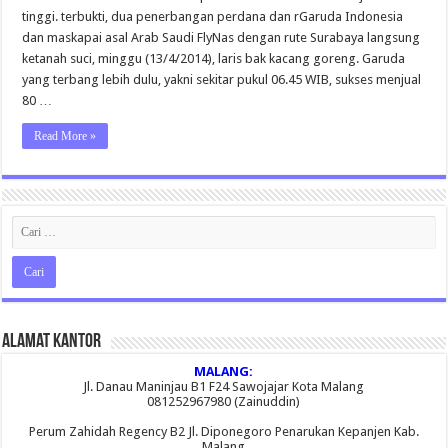
Direct
tinggi. terbukti, dua penerbangan perdana dan rGaruda Indonesia
Madinah
Bak
dan maskapai asal Arab Saudi FlyNas dengan rute Surabaya langsung
Kacang
ketanah suci, minggu (13/4/2014), laris bak kacang goreng. Garuda
Goreng
yang terbang lebih dulu, yakni sekitar pukul 06.45 WIB, sukses menjual
80 …
Read More »
Alamat Kantor
MALANG:
Jl. Danau Maninjau B1 F24 Sawojajar Kota Malang
081252967980 (Zainuddin)
Perum Zahidah Regency B2 Jl. Diponegoro Penarukan Kepanjen Kab.
Malang