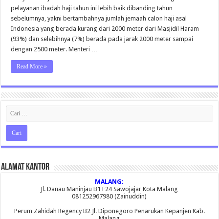
Haji
pelayanan ibadah haji tahun ini lebih baik dibanding tahun
Indonesia
Ditingkatkan
sebelumnya, yakni bertambahnya jumlah jemaah calon haji asal
Indonesia yang berada kurang dari 2000 meter dari Masjidil Haram
(93%) dan selebihnya (7%) berada pada jarak 2000 meter sampai
dengan 2500 meter. Menteri …
Read More »
Alamat Kantor
MALANG:
Jl. Danau Maninjau B1 F24 Sawojajar Kota Malang
081252967980 (Zainuddin)
Perum Zahidah Regency B2 Jl. Diponegoro Penarukan Kepanjen Kab.
Malang