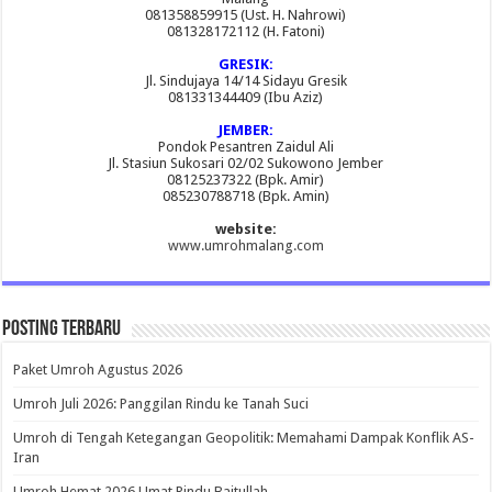
081358859915 (Ust. H. Nahrowi)
081328172112 (H. Fatoni)
GRESIK:
Jl. Sindujaya 14/14 Sidayu Gresik
081331344409 (Ibu Aziz)
JEMBER:
Pondok Pesantren Zaidul Ali
Jl. Stasiun Sukosari 02/02 Sukowono Jember
08125237322 (Bpk. Amir)
085230788718 (Bpk. Amin)
website:
www.umrohmalang.com
Posting Terbaru
Paket Umroh Agustus 2026
Umroh Juli 2026: Panggilan Rindu ke Tanah Suci
Umroh di Tengah Ketegangan Geopolitik: Memahami Dampak Konflik AS-
Iran
Umroh Hemat 2026 Umat Rindu Baitullah