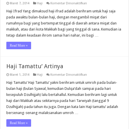
pada
Maret 7, 2014
Haji
Komentar Dinonaktifkan
Haji
Ifrad
Haji Ifrad Yang dimaksud haji ifrad adalah berihram untuk haji saja
Adalah
pada awaktu bulan-bulan haji, dengan mengambil miqat dari
rumahnya bagi yang bertempat tinggal di daerah antara miqat dan
makkah, atau dari kota Makkah bagi yang tinggal di sana. Kemudian ia
tetap dalam keadaan ihrom samai hari nahar, ini bagi …
Read More »
Haji Tamattu’ Artinya
pada
Maret 1, 2014
Haji
Komentar Dinonaktifkan
Haji
Tamattu’
Haji Tamattu’ Haji Tamattu’ yakni berihram untuk umroh pada bulan-
Artinya
bulan haji (bulan Syawal, kemudian Dulqa’dah sampai pada hari
kesepuluh Dzulhijjah) lalu bertahallul. Kemudian berihram lagi untuk
haji dari Makkah atau sekitarnya pada hari Tarwiyah (tanggal 9
Dzulhijjah) pada tahun itu juga. Dengan kata lain Haji tamattu’ adalah
bersenang-senang malaksanakan umroh …
Read More »