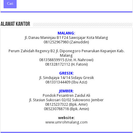
Alamat Kantor
MALANG:
Jl. Danau Maninjau B1 F24 Sawojajar Kota Malang
081252967980 (Zainuddin)
Perum Zahidah Regency B2 Jl. Diponegoro Penarukan Kepanjen Kab.
Malang
081358859915 (Ust. H. Nahrowi)
081328172112 (H. Fatoni)
GRESIK:
Jl. Sindujaya 14/14 Sidayu Gresik
081331344409 (Ibu Aziz)
JEMBER:
Pondok Pesantren Zaidul Ali
Jl. Stasiun Sukosari 02/02 Sukowono Jember
08125237322 (Bpk. Amir)
085230788718 (Bpk. Amin)
website:
www.umrohmalang.com