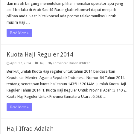
Telkomsel
dan masih bingung menentukan pilihan memakai operator apa yang
aktif berlaku di Arab Saudi? Barangkali telkomsel dapat menjadi
pilihan anda. Saat ini telkomsel ada promo telekomunikasi untuk
musim Haji …
Read More »
Kuota Haji Reguler 2014
pada
April 17, 2014
Haji
Komentar Dinonaktifkan
Kuota
Haji
Berikut Jumlah Kuota Haji reguler untuk tahun 2014 berdasarkan
Reguler
Keputusan Menteri Agama Republik Indonesia Nomor 64 Tahun 2014
2014
tentang penetapan kuota haji tahun 1435H / 2014 M. Jumlah Kuota Haji
Reguler Tahun 2014: 1. Kuota Haji Reguler Untuk Provinsi Aceh: 3.140 2.
Kuota Haji Reguler Untuk Provinsi Sumatera Utara: 6.588 …
Read More »
Haji Ifrad Adalah