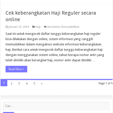
Cek keberangkatan Haji Reguler secara
online
pada
Januari 23, 2014
Haji
Komentar Dinonaktifkan
Cek
keberangkatan
Saat ini untuk mengecek daftar tunggu keberangkatan haji reguler
Haji
bisa dilakukan dengan online, sistem informasi yang canggih
Reguler
secara
memudahkan dalam mengakses website informasi keberangkatan
online
haji. Berikut cara untuk mengecek daftar tunggu keberangkatan haji
dengan menggunakan sistem online, tahun berapa nomer antri yang
telah dimiliki akan berangkat haji, nomor antri dapat dimiliki …
Read More »
1
2
3
4
5
»
Page 1 of 5