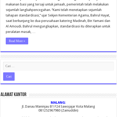
Jamaah
makanan basi yang tersaji untuk jamaah, pemerintah telah melakukan
Selama
Musim
sejumlah langkahpencegahan. ‘’Kami telah menetapkan sejumlah
Haji
tahapan standardisasi,’’ ujar Sekjen Kementerian Agama, Bahrul Hayat,
saat berkunjung ke dua perusahaan katering Madinah, Bin Yamani dan
Al Amoudi. Bahrul mengungkapkan, standardisasi itu diterapkan untuk
peralatan masak, …
Read More »
Alamat Kantor
MALANG:
Jl. Danau Maninjau B1 F24 Sawojajar Kota Malang
081252967980 (Zainuddin)