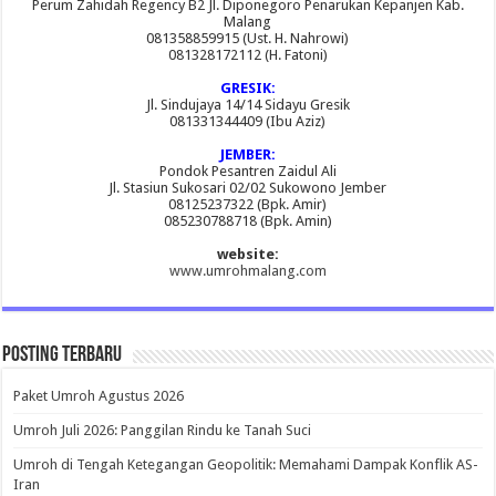
Perum Zahidah Regency B2 Jl. Diponegoro Penarukan Kepanjen Kab.
Malang
081358859915 (Ust. H. Nahrowi)
081328172112 (H. Fatoni)
GRESIK:
Jl. Sindujaya 14/14 Sidayu Gresik
081331344409 (Ibu Aziz)
JEMBER:
Pondok Pesantren Zaidul Ali
Jl. Stasiun Sukosari 02/02 Sukowono Jember
08125237322 (Bpk. Amir)
085230788718 (Bpk. Amin)
website:
www.umrohmalang.com
Posting Terbaru
Paket Umroh Agustus 2026
Umroh Juli 2026: Panggilan Rindu ke Tanah Suci
Umroh di Tengah Ketegangan Geopolitik: Memahami Dampak Konflik AS-
Iran