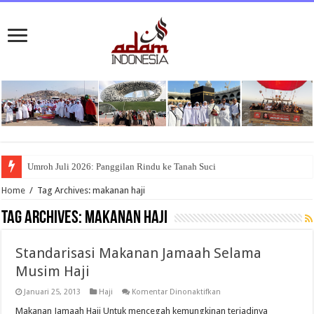
Umroh Juli 2026: Panggilan Rindu ke Tanah Suci
Home
/
Tag Archives: makanan haji
Tag Archives:
makanan haji
Standarisasi Makanan Jamaah Selama
Musim Haji
pada
Januari 25, 2013
Haji
Komentar Dinonaktifkan
Standarisasi
Makanan
Makanan Jamaah Haji Untuk mencegah kemungkinan terjadinya