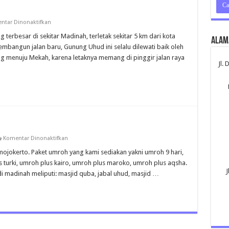
pada
ntar Dinonaktifkan
Jabal
Uhud
terbesar di sekitar Madinah, terletak sekitar 5 km dari kota
Alam
Madinah
bangun jalan baru, Gunung Uhud ini selalu dilewati baik oleh
 menuju Mekah, karena letaknya memang di pinggir jalan raya
Jl.
pada
Komentar Dinonaktifkan
Umroh
Mojokerto
ojokerto. Paket umroh yang kami sediakan yakni umroh 9 hari,
 turki, umroh plus kairo, umroh plus maroko, umroh plus aqsha.
J
di madinah meliputi: masjid quba, jabal uhud, masjid …