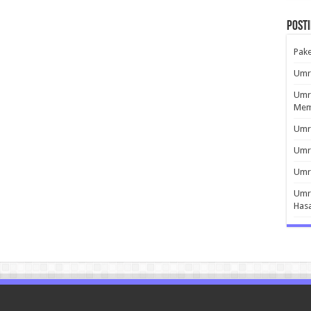
Post
Pak
Umro
Umro
Mem
Umro
Umr
Umro
Umro
Has