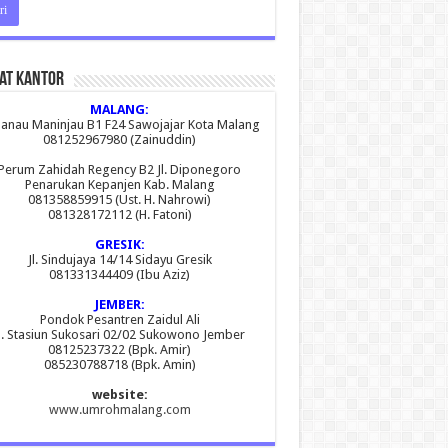
at Kantor
MALANG:
 Danau Maninjau B1 F24 Sawojajar Kota Malang
081252967980 (Zainuddin)
Perum Zahidah Regency B2 Jl. Diponegoro
Penarukan Kepanjen Kab. Malang
081358859915 (Ust. H. Nahrowi)
081328172112 (H. Fatoni)
GRESIK:
Jl. Sindujaya 14/14 Sidayu Gresik
081331344409 (Ibu Aziz)
JEMBER:
Pondok Pesantren Zaidul Ali
l. Stasiun Sukosari 02/02 Sukowono Jember
08125237322 (Bpk. Amir)
085230788718 (Bpk. Amin)
website:
www.umrohmalang.com