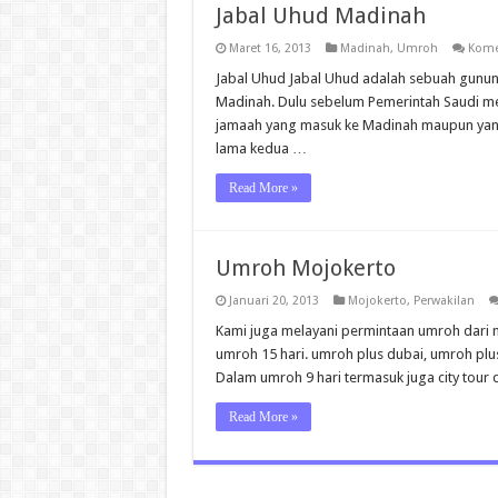
Jabal Uhud Madinah
Maret 16, 2013
Madinah
,
Umroh
Kome
Jabal Uhud Jabal Uhud adalah sebuah gunung 
Madinah. Dulu sebelum Pemerintah Saudi mem
jamaah yang masuk ke Madinah maupun yang
lama kedua …
Read More »
Umroh Mojokerto
Januari 20, 2013
Mojokerto
,
Perwakilan
Kami juga melayani permintaan umroh dari m
umroh 15 hari. umroh plus dubai, umroh plus
Dalam umroh 9 hari termasuk juga city tour 
Read More »