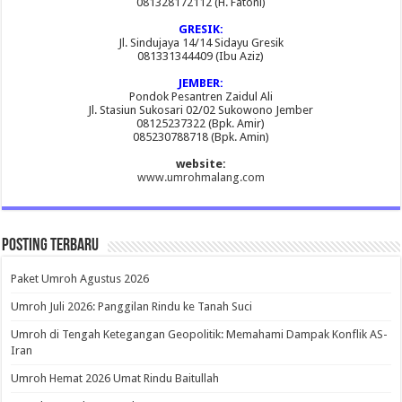
081328172112 (H. Fatoni)
GRESIK:
Jl. Sindujaya 14/14 Sidayu Gresik
081331344409 (Ibu Aziz)
JEMBER:
Pondok Pesantren Zaidul Ali
Jl. Stasiun Sukosari 02/02 Sukowono Jember
08125237322 (Bpk. Amir)
085230788718 (Bpk. Amin)
website:
www.umrohmalang.com
Posting Terbaru
Paket Umroh Agustus 2026
Umroh Juli 2026: Panggilan Rindu ke Tanah Suci
Umroh di Tengah Ketegangan Geopolitik: Memahami Dampak Konflik AS-
Iran
Umroh Hemat 2026 Umat Rindu Baitullah