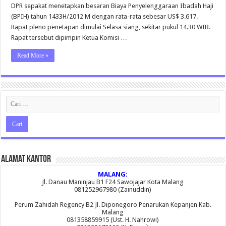
Tahun
DPR sepakat menetapkan besaran Biaya Penyelenggaraan Ibadah Haji
2012
(BPIH) tahun 1433H/2012 M dengan rata-rata sebesar US$ 3.617.
Rapat pleno penetapan dimulai Selasa siang, sekitar pukul 14.30 WIB.
Rapat tersebut dipimpin Ketua Komisi …
Read More »
Alamat Kantor
MALANG:
Jl. Danau Maninjau B1 F24 Sawojajar Kota Malang
081252967980 (Zainuddin)
Perum Zahidah Regency B2 Jl. Diponegoro Penarukan Kepanjen Kab.
Malang
081358859915 (Ust. H. Nahrowi)