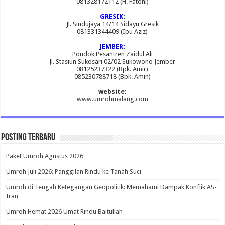
081328172112 (H. Fatoni)
GRESIK:
Jl. Sindujaya 14/14 Sidayu Gresik
081331344409 (Ibu Aziz)
JEMBER:
Pondok Pesantren Zaidul Ali
Jl. Stasiun Sukosari 02/02 Sukowono Jember
08125237322 (Bpk. Amir)
085230788718 (Bpk. Amin)
website:
www.umrohmalang.com
Posting Terbaru
Paket Umroh Agustus 2026
Umroh Juli 2026: Panggilan Rindu ke Tanah Suci
Umroh di Tengah Ketegangan Geopolitik: Memahami Dampak Konflik AS-
Iran
Umroh Hemat 2026 Umat Rindu Baitullah