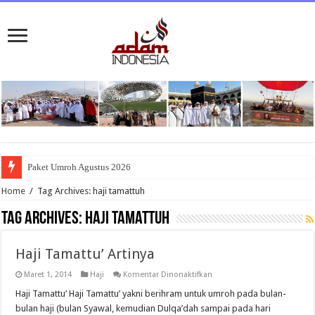
Paket Umroh Agustus 2026
Home
/
Tag Archives: haji tamattuh
Tag Archives:
haji tamattuh
Haji Tamattu’ Artinya
pada
Maret 1, 2014
Haji
Komentar Dinonaktifkan
Haji
Tamattu’
Haji Tamattu’ Haji Tamattu’ yakni berihram untuk umroh pada bulan-
Artinya
bulan haji (bulan Syawal, kemudian Dulqa’dah sampai pada hari