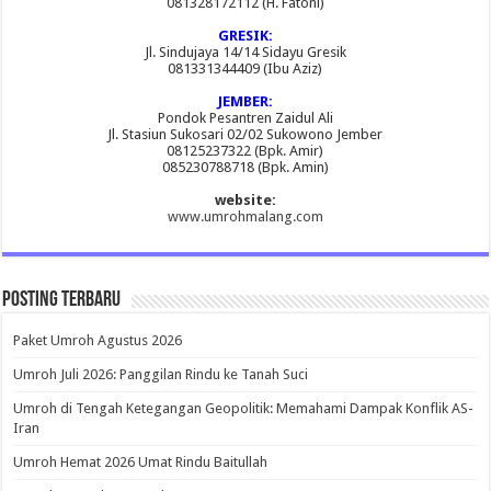
081328172112 (H. Fatoni)
GRESIK:
Jl. Sindujaya 14/14 Sidayu Gresik
081331344409 (Ibu Aziz)
JEMBER:
Pondok Pesantren Zaidul Ali
Jl. Stasiun Sukosari 02/02 Sukowono Jember
08125237322 (Bpk. Amir)
085230788718 (Bpk. Amin)
website:
www.umrohmalang.com
Posting Terbaru
Paket Umroh Agustus 2026
Umroh Juli 2026: Panggilan Rindu ke Tanah Suci
Umroh di Tengah Ketegangan Geopolitik: Memahami Dampak Konflik AS-
Iran
Umroh Hemat 2026 Umat Rindu Baitullah