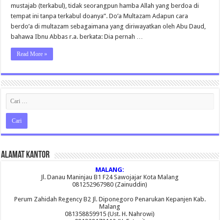
mustajab (terkabul), tidak seorangpun hamba Allah yang berdoa di
tempat ini tanpa terkabul doanya”. Do’a Multazam Adapun cara
berdo’a di multazam sebagaimana yang diriwayatkan oleh Abu Daud,
bahawa Ibnu Abbas r.a. berkata: Dia pernah …
Read More »
Alamat Kantor
MALANG:
Jl. Danau Maninjau B1 F24 Sawojajar Kota Malang
081252967980 (Zainuddin)
Perum Zahidah Regency B2 Jl. Diponegoro Penarukan Kepanjen Kab.
Malang
081358859915 (Ust. H. Nahrowi)