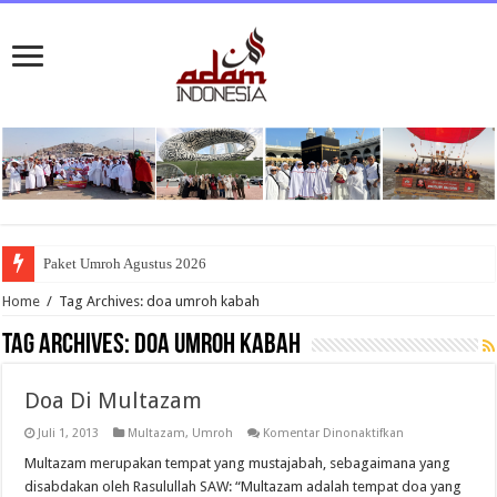
Paket Umroh Agustus 2026
Home
/
Tag Archives: doa umroh kabah
Tag Archives:
doa umroh kabah
Doa Di Multazam
pada
Juli 1, 2013
Multazam
,
Umroh
Komentar Dinonaktifkan
Doa
Di
Multazam merupakan tempat yang mustajabah, sebagaimana yang
Multazam
disabdakan oleh Rasulullah SAW: “Multazam adalah tempat doa yang