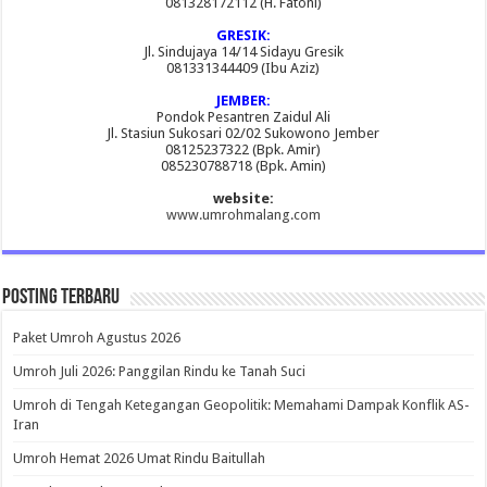
081328172112 (H. Fatoni)
GRESIK:
Jl. Sindujaya 14/14 Sidayu Gresik
081331344409 (Ibu Aziz)
JEMBER:
Pondok Pesantren Zaidul Ali
Jl. Stasiun Sukosari 02/02 Sukowono Jember
08125237322 (Bpk. Amir)
085230788718 (Bpk. Amin)
website:
www.umrohmalang.com
Posting Terbaru
Paket Umroh Agustus 2026
Umroh Juli 2026: Panggilan Rindu ke Tanah Suci
Umroh di Tengah Ketegangan Geopolitik: Memahami Dampak Konflik AS-
Iran
Umroh Hemat 2026 Umat Rindu Baitullah