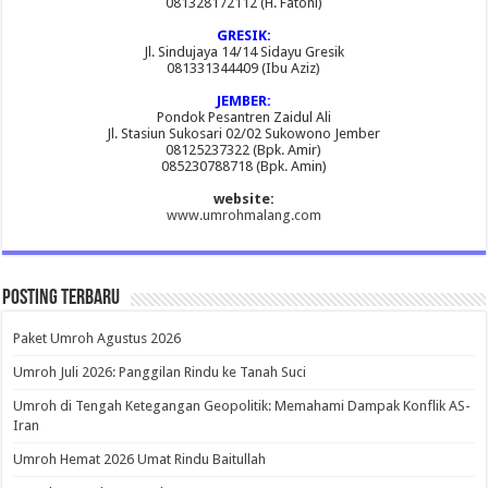
081328172112 (H. Fatoni)
GRESIK:
Jl. Sindujaya 14/14 Sidayu Gresik
081331344409 (Ibu Aziz)
JEMBER:
Pondok Pesantren Zaidul Ali
Jl. Stasiun Sukosari 02/02 Sukowono Jember
08125237322 (Bpk. Amir)
085230788718 (Bpk. Amin)
website:
www.umrohmalang.com
Posting Terbaru
Paket Umroh Agustus 2026
Umroh Juli 2026: Panggilan Rindu ke Tanah Suci
Umroh di Tengah Ketegangan Geopolitik: Memahami Dampak Konflik AS-
Iran
Umroh Hemat 2026 Umat Rindu Baitullah