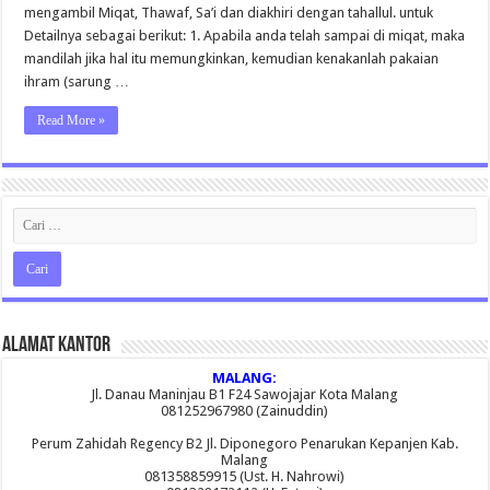
dan
mengambil Miqat, Thawaf, Sa’i dan diakhiri dengan tahallul. untuk
Benar
Detailnya sebagai berikut: 1. Apabila anda telah sampai di miqat, maka
mandilah jika hal itu memungkinkan, kemudian kenakanlah pakaian
ihram (sarung …
Read More »
Alamat Kantor
MALANG:
Jl. Danau Maninjau B1 F24 Sawojajar Kota Malang
081252967980 (Zainuddin)
Perum Zahidah Regency B2 Jl. Diponegoro Penarukan Kepanjen Kab.
Malang
081358859915 (Ust. H. Nahrowi)