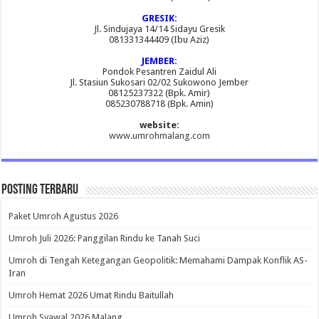
GRESIK:
Jl. Sindujaya 14/14 Sidayu Gresik
081331344409 (Ibu Aziz)
JEMBER:
Pondok Pesantren Zaidul Ali
Jl. Stasiun Sukosari 02/02 Sukowono Jember
08125237322 (Bpk. Amir)
085230788718 (Bpk. Amin)
website:
www.umrohmalang.com
Posting Terbaru
Paket Umroh Agustus 2026
Umroh Juli 2026: Panggilan Rindu ke Tanah Suci
Umroh di Tengah Ketegangan Geopolitik: Memahami Dampak Konflik AS-
Iran
Umroh Hemat 2026 Umat Rindu Baitullah
Umroh Syawal 2026 Malang