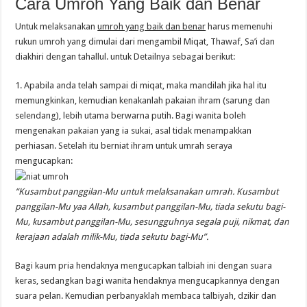
Cara Umroh Yang Baik dan Benar
Benar
Untuk melaksanakan
umroh yang baik dan benar
harus memenuhi
rukun umroh yang dimulai dari mengambil Miqat, Thawaf, Sa’i dan
diakhiri dengan tahallul. untuk Detailnya sebagai berikut:
1. Apabila anda telah sampai di miqat, maka mandilah jika hal itu
memungkinkan, kemudian kenakanlah pakaian ihram (sarung dan
selendang), lebih utama berwarna putih. Bagi wanita boleh
mengenakan pakaian yang ia sukai, asal tidak menampakkan
perhiasan. Setelah itu berniat ihram untuk umrah seraya
mengucapkan:
“Kusambut panggilan-Mu untuk melaksanakan umrah. Kusambut
panggilan-Mu yaa Allah, kusambut panggilan-Mu, tiada sekutu bagi-
Mu, kusambut panggilan-Mu, sesungguhnya segala puji, nikmat, dan
kerajaan adalah milik-Mu, tiada sekutu bagi-Mu”.
Bagi kaum pria hendaknya mengucapkan talbiah ini dengan suara
keras, sedangkan bagi wanita hendaknya mengucapkannya dengan
suara pelan. Kemudian perbanyaklah membaca talbiyah, dzikir dan