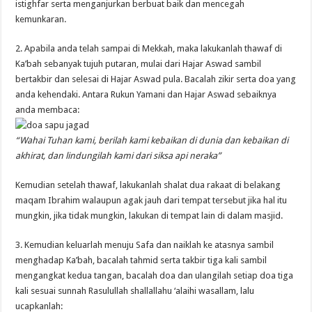
istighfar serta menganjurkan berbuat baik dan mencegah
kemunkaran.
2. Apabila anda telah sampai di Mekkah, maka lakukanlah thawaf di
Ka’bah sebanyak tujuh putaran, mulai dari Hajar Aswad sambil
bertakbir dan selesai di Hajar Aswad pula. Bacalah zikir serta doa yang
anda kehendaki. Antara Rukun Yamani dan Hajar Aswad sebaiknya
anda membaca:
“Wahai Tuhan kami, berilah kami kebaikan di dunia dan kebaikan di
akhirat, dan lindungilah kami dari siksa api neraka”
Kemudian setelah thawaf, lakukanlah shalat dua rakaat di belakang
maqam Ibrahim walaupun agak jauh dari tempat tersebut jika hal itu
mungkin, jika tidak mungkin, lakukan di tempat lain di dalam masjid.
3. Kemudian keluarlah menuju Safa dan naiklah ke atasnya sambil
menghadap Ka’bah, bacalah tahmid serta takbir tiga kali sambil
mengangkat kedua tangan, bacalah doa dan ulangilah setiap doa tiga
kali sesuai sunnah Rasulullah shallallahu ‘alaihi wasallam, lalu
ucapkanlah: