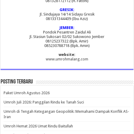
081328172112 (H. Fatoni)
GRESIK:
Jl. Sindujaya 14/14 Sidayu Gresik
081331344409 (Ibu Aziz)
JEMBER:
Pondok Pesantren Zaidul Ali
Jl. Stasiun Sukosari 02/02 Sukowono Jember
08125237322 (Bpk. Amir)
085230788718 (Bpk. Amin)
website:
www.umrohmalang.com
Posting Terbaru
Paket Umroh Agustus 2026
Umroh Juli 2026: Panggilan Rindu ke Tanah Suci
Umroh di Tengah Ketegangan Geopolitik: Memahami Dampak Konflik AS-
Iran
Umroh Hemat 2026 Umat Rindu Baitullah