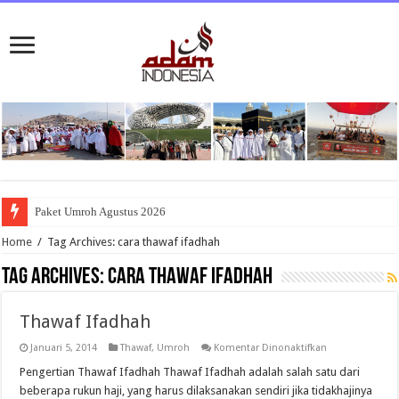
Paket Umroh Agustus 2026
Home
/
Tag Archives: cara thawaf ifadhah
Tag Archives:
cara thawaf ifadhah
Thawaf Ifadhah
pada
Januari 5, 2014
Thawaf
,
Umroh
Komentar Dinonaktifkan
Thawaf
Ifadhah
Pengertian Thawaf Ifadhah Thawaf Ifadhah adalah salah satu dari
beberapa rukun haji, yang harus dilaksanakan sendiri jika tidakhajinya