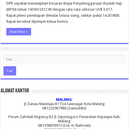
Tahun
DPR sepakat menetapkan besaran Biaya Penyelenggaraan Ibadah Haji
2012
(BPIH) tahun 1433H/2012 M dengan rata-rata sebesar US$ 3.617.
Rapat pleno penetapan dimulai Selasa siang, sekitar pukul 14.30 WIB.
Rapat tersebut dipimpin Ketua Komisi …
Read More »
Alamat Kantor
MALANG:
Jl. Danau Maninjau B1 F24 Sawojajar Kota Malang
081252967980 (Zainuddin)
Perum Zahidah Regency B2 Jl. Diponegoro Penarukan Kepanjen Kab.
Malang
081358859915 (Ust. H. Nahrowi)