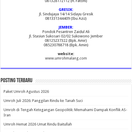
081328172112 (H. Fatoni)
GRESIK:
Jl. Sindujaya 14/14 Sidayu Gresik
081331344409 (Ibu Aziz)
JEMBER:
Pondok Pesantren Zaidul Ali
Jl. Stasiun Sukosari 02/02 Sukowono Jember
08125237322 (Bpk. Amir)
085230788718 (Bpk. Amin)
website:
www.umrohmalang.com
Posting Terbaru
Paket Umroh Agustus 2026
Umroh Juli 2026: Panggilan Rindu ke Tanah Suci
Umroh di Tengah Ketegangan Geopolitik: Memahami Dampak Konflik AS-
Iran
Umroh Hemat 2026 Umat Rindu Baitullah