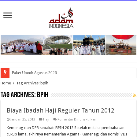
Paket Umroh Agustus 2026
Home
/
Tag Archives: bpih
Tag Archives:
bpih
Biaya Ibadah Haji Reguler Tahun 2012
pada
Januari 25, 2013
Haji
Komentar Dinonaktifkan
Biaya
Ibadah
Kemenag dan DPR sepakati BPIH 2012 Setelah melalui pembahasan
Haji
cukup lama, akhirnya Kementerian Agama (Kemenag) dan Komisi VIII
Reguler