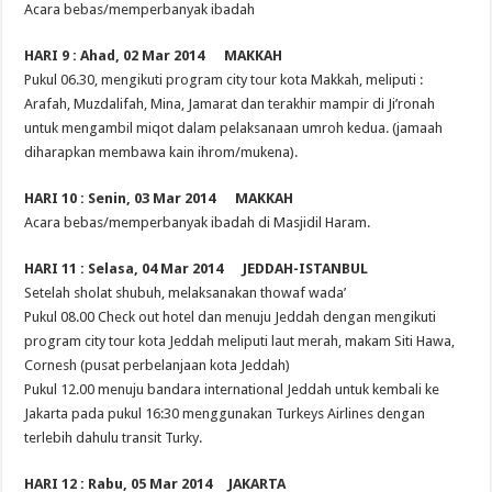
Acara bebas/memperbanyak ibadah
HARI 9 : Ahad, 02 Mar 2014 MAKKAH
Pukul 06.30, mengikuti program city tour kota Makkah, meliputi :
Arafah, Muzdalifah, Mina, Jamarat dan terakhir mampir di Ji’ronah
untuk mengambil miqot dalam pelaksanaan umroh kedua. (jamaah
diharapkan membawa kain ihrom/mukena).
HARI 10 : Senin, 03 Mar 2014 MAKKAH
Acara bebas/memperbanyak ibadah di Masjidil Haram.
HARI 11 : Selasa, 04 Mar 2014 JEDDAH-ISTANBUL
Setelah sholat shubuh, melaksanakan thowaf wada’
Pukul 08.00 Check out hotel dan menuju Jeddah dengan mengikuti
program city tour kota Jeddah meliputi laut merah, makam Siti Hawa,
Cornesh (pusat perbelanjaan kota Jeddah)
Pukul 12.00 menuju bandara international Jeddah untuk kembali ke
Jakarta pada pukul 16:30 menggunakan Turkeys Airlines dengan
terlebih dahulu transit Turky.
HARI 12 : Rabu, 05 Mar 2014 JAKARTA