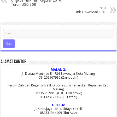
Ongkos Naik Haji Reguler 2014
Turun USD 308
Next
Link Download PDF
Alamat Kantor
MALANG:
Jl. Danau Maninjau B1 F24 Sawojajar Kota Malang
081252967980 (Zainuddin)
Perum Zahidah Regency B2 Jl. Diponegoro Penarukan Kepanjen Kab.
Malang
081358859915 (Ust. H. Nahrowi)
081328172112 (H. Fatoni)
GRESIK:
Jl. Sindujaya 14/14 Sidayu Gresik
081331344409 (Ibu Aziz)