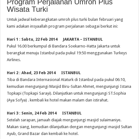
Program Perjalanan Umroh Plus
Turki
Wisata Turki
Untuk jadwal keberangkatan umroh plus turki bulan februari yang
kami adakan insyaallah program perjalanan sebagai berkut ini:
Hari 1 : Sabtu, 22 Feb 2014 JAKARTA – ISTANBUL
Pukul 16.00 berkumpul di Bandara Soekarno-Hatta Jakarta untuk
berangkat menuju Istanbul pada pukul 19:50 menggunakan Turkeys
Airlines.
Hari 2 : Ahad, 23 Feb 2014 ISTANBUL
Tiba di Bandara Internasional Ataturk di Istanbul pada pukul 06:10,
kemudian mengunjungi Masjid Biru-Sultan Ahmet, mengunjungi Istana
Topkapi (Topkapi Sarayi). Dilanjutkan untuk mengunjungi ST.Sophia
(Aya Sofya) . kembali ke hotel makan malam dan istirahat.
Hari 3 : Senin, 24 Feb 2014 ISTANBUL
Setelah sarapan, jamaah diajak mengunjungi masjid sulaimaniye.
Makan siang, kemudian dilanjutkan dengan mengunjungi masjid Sultan
Ayub, Grand Bazar dan kembali ke hotel.