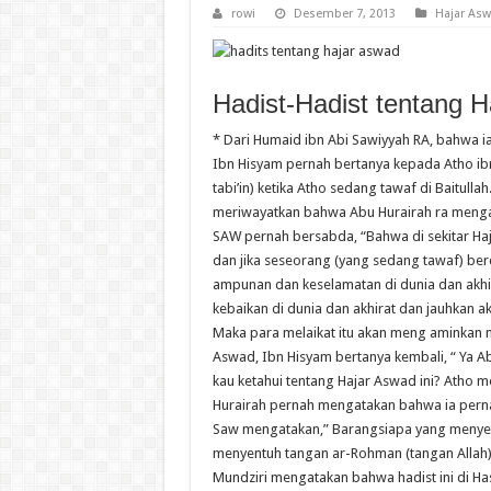
rowi
Desember 7, 2013
Hajar As
Hadist-Hadist tentang 
* Dari Humaid ibn Abi Sawiyyah RA, bahwa
Ibn Hisyam pernah bertanya kepada Atho ib
tabi’in) ketika Atho sedang tawaf di Baitulla
meriwayatkan bahwa Abu Hurairah ra menga
SAW pernah bersabda, “Bahwa di sekitar Ha
dan jika seseorang (yang sedang tawaf) berd
ampunan dan keselamatan di dunia dan akhira
kebaikan di dunia dan akhirat dan jauhkan aku
Maka para melaikat itu akan meng aminkan ny
Aswad, Ibn Hisyam bertanya kembali, “ Ya
kau ketahui tentang Hajar Aswad ini? Atho
Hurairah pernah mengatakan bahwa ia pern
Saw mengatakan,” Barangsiapa yang menyet
menyentuh tangan ar-Rohman (tangan Allah).”
Mundziri mengatakan bahwa hadist ini di H