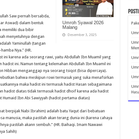
Post
ullah Saw pernah bersabda,
Umroh Syawal 2026
Hajar Aswad) dalam bentuk
Pak
Malang
 memiliki dua bibir
Umro
Desember 3, 2025
rnah menyetuhnya dengan
Umro
 adalah Yaminullah (tangan
Mem
-hamba Nya.” (HR.
ini karena ada seorang rawi, yaitu Abdullah Ibn Muamil yang
Umro
hadist ini. Namun tentang kelemahan Abdullah Ibn Muamil ini
Umr
 Ibn Hibban menganggap nya seorang tsiqot (bisa dipercaya).
Umro
yebutkan bahwa meskipun rowi termasuk yang suka menafsirkan
nguatkannya maka hadist ini termasuk hadist Hasan sebagaimana
Umro
hadist diatas tidak termasuk hadist dhoif karena ada hadist
Has
yat Humaid Ibn Abi Sawiyyah (hadist pertama diatas)
at berpijak Nabi Ibrahim) adalah batu Yaqut dari bebatuan
osa manusia, maka pastilah akan terang dunia ini (karena cahaya
uhnya pastilah akann sembuh.” (HR. Baihaqi. Imam Nawawi
ya Sahih)