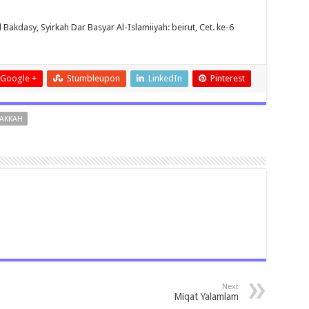
kdasy, Syirkah Dar Basyar Al-Islamiiyah: beirut, Cet. ke-6
Google +
Stumbleupon
LinkedIn
Pinterest
AKKAH
Next
Miqat Yalamlam