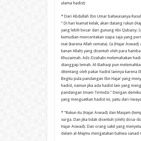
ulama hadist)
* Dari Abdullah Ibn Umar bahwasanya Rasul
“ Di hari kiamat kelak, akan datang rukun (
yang lebih besar dari gunung Abi Qubaisy. Ia
kemudian menceritakan siapa saja yang pe
niat (karena Allah semata). Ia (Hajar Aswad)
kanan Allah) yang disentuh oleh para hamba
Khuzaimah. Adz-Dzahabi melemahakan hadist 
dianggap lemah. Al-Baihaqi pun melemahkan 
ditentang oleh pakar hadist lainnya karena
Begitu pula pandangan Ibn Hajar yang men
hadist, namun jika ada hadist lain yang me
pandangan Imam Tirmidzi.” Dengan demikian 
yang menguatkan hadist ini, yaitu dari riwa
* “Rukun itu (Hajar Aswad) dan Maqam (temp
surga. Dan jika tidak disentuh (oleh) dosa-d
Hajar Aswad). Dan orang sakit yang menyet
dalam al-Majmu mengatakan bahwa sanad n