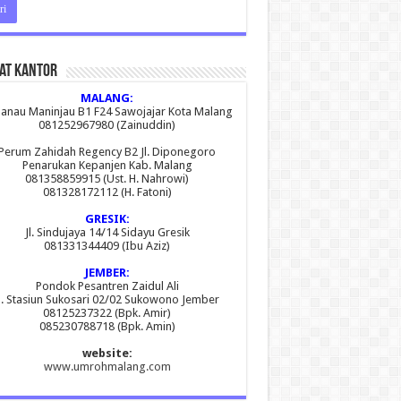
at Kantor
MALANG:
 Danau Maninjau B1 F24 Sawojajar Kota Malang
081252967980 (Zainuddin)
Perum Zahidah Regency B2 Jl. Diponegoro
Penarukan Kepanjen Kab. Malang
081358859915 (Ust. H. Nahrowi)
081328172112 (H. Fatoni)
GRESIK:
Jl. Sindujaya 14/14 Sidayu Gresik
081331344409 (Ibu Aziz)
JEMBER:
Pondok Pesantren Zaidul Ali
l. Stasiun Sukosari 02/02 Sukowono Jember
08125237322 (Bpk. Amir)
085230788718 (Bpk. Amin)
website:
www.umrohmalang.com