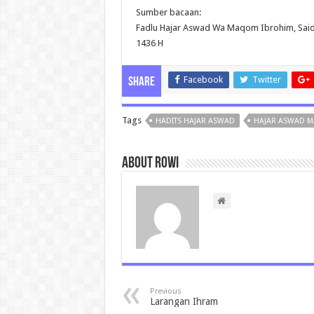
Sumber bacaan:
Fadlu Hajar Aswad Wa Maqom Ibrohim, Said Ba
1436 H
Facebook
Twitter
Share
Tags
HADITS HAJAR ASWAD
HAJAR ASWAD M
About rowi
Previous
Larangan Ihram