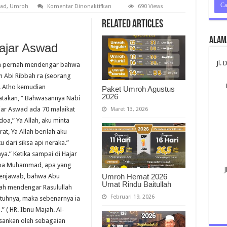
pada
wad
,
Umroh
Komentar Dinonaktifkan
690 Views
Hadits
Hajar
Related Articles
Aswad
Alam
Hajar Aswad
Jl.
 ia pernah mendengar bahwa
n Abi Ribbah ra (seorang
h. Atho kemudian
Paket Umroh Agustus
2026
takan, “ Bahwasannya Nabi
jar Aswad ada 70 malaikat
Maret 13, 2026
oa,” Ya Allah, aku minta
t, Ya Allah berilah aku
 dari siksa api neraka.”
a.” Ketika sampai di Hajar
 Aba Muhammad, apa yang
J
 menjawab, bahwa Abu
Umroh Hemat 2026
Umat Rindu Baitullah
ah mendengar Rasulullah
Februari 19, 2026
uhnya, maka sebenarnya ia
 ( HR. Ibnu Majah. Al-
asankan oleh sebagaian