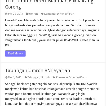
Tiket Umroh Direct Madinah Bak Kacang
Goreng
pada
Mei 20, 2013
Umroh
Komentar Dinonaktifkan
Tiket
Umroh
Umroh Direct Madinah Potensi pasar dari ibadah umroh di jawa timur
Direct
tinggi. terbukti, dua penerbangan perdana dan rGaruda Indonesia
Madinah
Bak
dan maskapai asal Arab Saudi FlyNas dengan rute Surabaya langsung
Kacang
ketanah suci, minggu (13/4/2014), laris bak kacang goreng. Garuda
Goreng
yang terbang lebih dulu, yakni sekitar pukul 06.45 WIB, sukses menjual
80 …
Read More »
Tabungan Umroh BNI Syariah
pada
Mei 1, 2013
Tabungan
,
Umroh
Komentar Dinonaktifkan
Tabungan
Umroh
Sebagai bank dengan pengelolaan sesuai prinsip islam, BNI Syariah
BNI
menjawab kebutuhan nasabah calon jamaah umroh dengan memberi
Syariah
wadah pada bentuk produk tabungan. Nasabah yang ingin
menyisihkan sebagian pendapatan untuk rencana ibadah umroh di
kemudian hari dapat menyimpan uangnya di BNI Syariah. Pilihannya