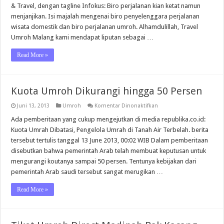
2013
& Travel, dengan tagline Infokus: Biro perjalanan kian ketat namun
menjanjikan. Isi majalah mengenai biro penyelenggara perjalanan
wisata domestik dan biro perjalanan umroh. Alhamdulillah, Travel
Umroh Malang kami mendapat liputan sebagai …
Read More »
Kuota Umroh Dikurangi hingga 50 Persen
pada
Juni 13, 2013
Umroh
Komentar Dinonaktifkan
Kuota
Umroh
Ada pemberitaan yang cukup mengejutkan di media republika.co.id:
Dikurangi
Kuota Umrah Dibatasi, Pengelola Umrah di Tanah Air Terbelah. berita
hingga
50
tersebut tertulis tanggal 13 June 2013, 00:02 WIB Dalam pemberitaan
Persen
disebutkan bahwa pemerintah Arab telah membuat keputusan untuk
mengurangi koutanya sampai 50 persen. Tentunya kebijakan dari
pemerintah Arab saudi tersebut sangat merugikan …
Read More »