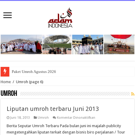
Paket Umroh Agustus 2026
Home
/
Umroh
(page 6)
Umroh
Liputan umroh terbaru Juni 2013
pada
Juni 18, 2013
Umroh
Komentar Dinonaktifkan
Liputan
umroh
Berita Seputar Umroh Terbaru Pada bulan juni ini majalah publicity
terbaru
mengetengahkan liputan terkait dengan bisnis biro perjalanan / Tour
Juni