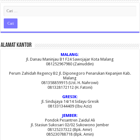
Alamat Kantor
MALANG:
Jl. Danau Maninjau B1 F24 Sawojajar Kota Malang
081252967980 (Zainuddin)
Perum Zahidah Regency B2 Jl. Diponegoro Penarukan Kepanjen Kab.
Malang
081358859915 (Ust. H. Nahrowi)
081328172112 (H. Fatoni)
GRESIK:
Jl. Sindujaya 14/14 Sidayu Gresik
081331344409 (Ibu Aziz)
JEMBER:
Pondok Pesantren Zaidul Ali
Jl. Stasiun Sukosari 02/02 Sukowono Jember
08125237322 (Bpk. Amir)
085230788718 (Bpk. Amin)