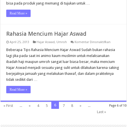
bisa pada produk yang memang di tujukan untuk …
Read More »
Rahasia Mencium Hajar Aswad
pada
April 25, 2013
Hajar Aswad
,
Umroh
Komentar Dinonaktifkan
Rahasia
Mencium
Beberapa Tips Rahasia Mencium Hajar Aswad Sudah bukan rahasia
Hajar
lagi jika pada saat ini animo kaum muslimin untuk melaksanakan
Aswad
ibadah haji maupun umroh sangat luar biasa besar, maka mencium
Hajar Aswad menjadi sesuatu yang sulit untuk dilakukan karena saking
berjejalnya jamaah yang melakukan thawaf, dan dalam prakteknya
tidak sedikit dari …
Read More »
6
« First
...
«
4
5
7
8
»
...
Page 6 of 10
Last »