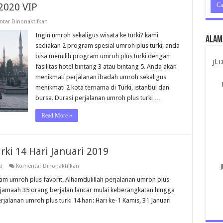
2020 VIP
pada
tar Dinonaktifkan
Umroh
Plus
Ingin umroh sekaligus wisata ke turki? kami
Alam
Turki
sediakan 2 program spesial umroh plus turki, anda
Februari
2020
bisa memilih program umroh plus turki dengan
VIP
Jl.
fasilitas hotel bintang 3 atau bintang 5. Anda akan
menikmati perjalanan ibadah umroh sekaligus
menikmati 2 kota ternama di Turki, istanbul dan
bursa. Durasi perjalanan umroh plus turki …
Read More »
ki 14 Hari Januari 2019
pada
i
Komentar Dinonaktifkan
J
Foto
Jamaah
m umroh plus favorit. Alhamdulillah perjalanan umroh plus
Umroh
h jamaah 35 orang berjalan lancar mulai keberangkatan hingga
Plus
Turki
jalanan umroh plus turki 14 hari: Hari ke-1 Kamis, 31 Januari
14
Hari
Januari