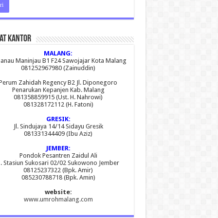
at Kantor
MALANG:
 Danau Maninjau B1 F24 Sawojajar Kota Malang
081252967980 (Zainuddin)
Perum Zahidah Regency B2 Jl. Diponegoro
Penarukan Kepanjen Kab. Malang
081358859915 (Ust. H. Nahrowi)
081328172112 (H. Fatoni)
GRESIK:
Jl. Sindujaya 14/14 Sidayu Gresik
081331344409 (Ibu Aziz)
JEMBER:
Pondok Pesantren Zaidul Ali
l. Stasiun Sukosari 02/02 Sukowono Jember
08125237322 (Bpk. Amir)
085230788718 (Bpk. Amin)
website:
www.umrohmalang.com