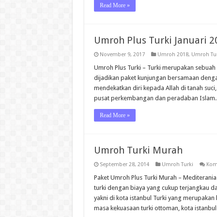
Read More »
Umroh Plus Turki Januari 2
November 9, 2017
Umroh 2018
,
Umroh Tur
Umroh Plus Turki – Turki merupakan sebuah 
dijadikan paket kunjungan bersamaan deng
mendekatkan diri kepada Allah di tanah suci
pusat perkembangan dan peradaban Islam
Read More »
Umroh Turki Murah
September 28, 2014
Umroh Turki
Kom
Paket Umroh Plus Turki Murah – Mediteran
turki dengan biaya yang cukup terjangkau da
yakni di kota istanbul Turki yang merupaka
masa kekuasaan turki ottoman, kota istanbu