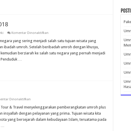
2019
Post
Pak
018
Umro
pada
ki
Komentar Dinonaktifkan
Umroh
Umro
Plus
negara yang sering menjadi salah satu tujuan wisata yang
Turki
Mem
an ibadah umroh. Setelah beribadah umroh dengan khusyu,
Januari
2018
, kemudian berziarah ke salah satu negara yang pernah menjadi
Umro
. Penduduk …
Umr
Umro
Umro
Has
pada
entar Dinonaktifkan
Umroh
Turki
ia Tour & Travel menyelenggarakan pemberangkatan umroh plus
Murah
n insyallah dengan pelayanan yang prima. Tujuan wisata kita
n kota yang bersejarah dalam kebudayaan Islam, teruatama pada
l …