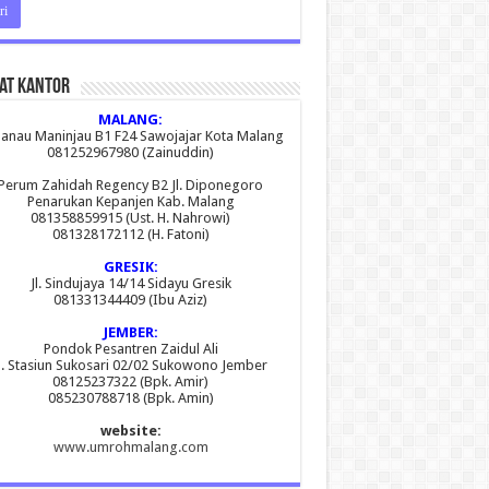
at Kantor
MALANG:
 Danau Maninjau B1 F24 Sawojajar Kota Malang
081252967980 (Zainuddin)
Perum Zahidah Regency B2 Jl. Diponegoro
Penarukan Kepanjen Kab. Malang
081358859915 (Ust. H. Nahrowi)
081328172112 (H. Fatoni)
GRESIK:
Jl. Sindujaya 14/14 Sidayu Gresik
081331344409 (Ibu Aziz)
JEMBER:
Pondok Pesantren Zaidul Ali
l. Stasiun Sukosari 02/02 Sukowono Jember
08125237322 (Bpk. Amir)
085230788718 (Bpk. Amin)
website:
www.umrohmalang.com