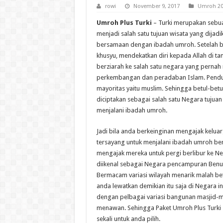
rowi
November 9, 2017
Umroh 20
Umroh Plus Turki
– Turki merupakan sebua
menjadi salah satu tujuan wisata yang dijad
bersamaan dengan ibadah umroh. Setelah 
khusyu, mendekatkan diri kepada Allah di ta
berziarah ke salah satu negara yang pernah
perkembangan dan peradaban Islam. Pendudu
mayoritas yaitu muslim. Sehingga betul-betul
diciptakan sebagai salah satu Negara tujua
menjalani ibadah umroh.
Jadi bila anda berkeinginan mengajak kelu
tersayang untuk menjalani ibadah umroh be
mengajak mereka untuk pergi berlibur ke Ne
diikenal sebagai Negara pencampuran Benua
Bermacam variasi wilayah menarik malah betu
anda lewatkan demikian itu saja di Negara ini
dengan pelbagai variasi bangunan masjid-
menawan. Sehingga Paket Umroh Plus Turki 2
sekali untuk anda pilih.