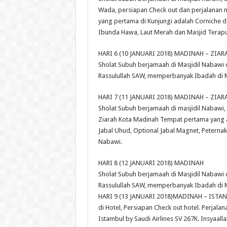
Wada, persiapan Check out dan perjalanan m
yang pertama di Kunjungi adalah Corniche d
Ibunda Hawa, Laut Merah dan Masjid Terapung.
HARI 6 (10 JANUARI 2018) MADINAH – ZIA
Sholat Subuh berjamaah di Masjidil Nabawi
Rassulullah SAW, memperbanyak Ibadah di M
HARI 7 (11 JANUARI 2018) MADINAH – ZIAR
Sholat Subuh berjamaah di masjidil Nabawi, 
Ziarah Kota Madinah Tempat pertama yang ak
Jabal Uhud, Optional Jabal Magnet, Peterna
Nabawi.
HARI 8 (12 JANUARI 2018) MADINAH
Sholat Subuh berjamaah di Masjidil Nabawi
Rassulullah SAW, memperbanyak Ibadah di M
HARI 9 (13 JANUARI 2018)MADINAH – ISTANB
di Hotel, Persiapan Check out hotel. Perja
Istambul by Saudi Airlines SV 267K. Insyaall