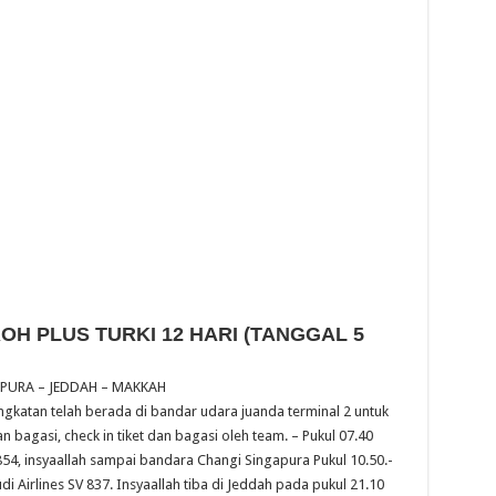
 PLUS TURKI 12 HARI (TANGGAL 5
APURA – JEDDAH – MAKKAH
katan telah berada di bandar udara juanda terminal 2 untuk
agasi, check in tiket dan bagasi oleh team. – Pukul 07.40
4, insyaallah sampai bandara Changi Singapura Pukul 10.50.-
 Airlines SV 837. Insyaallah tiba di Jeddah pada pukul 21.10