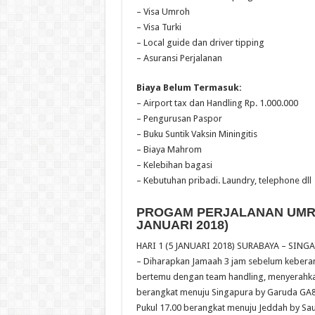
– Visa Umroh
– Visa Turki
– Local guide dan driver tipping
– Asuransi Perjalanan
Biaya Belum Termasuk:
– Airport tax dan Handling Rp. 1.000.000
– Pengurusan Paspor
– Buku Suntik Vaksin Miningitis
– Biaya Mahrom
– Kelebihan bagasi
– Kebutuhan pribadi. Laundry, telephone dll
PROGAM PERJALANAN UMROH
JANUARI 2018)
HARI 1 (5 JANUARI 2018) SURABAYA – SING
– Diharapkan Jamaah 3 jam sebelum keberang
bertemu dengan team handling, menyerahkan b
berangkat menuju Singapura by Garuda GA85
Pukul 17.00 berangkat menuju Jeddah by Saudi