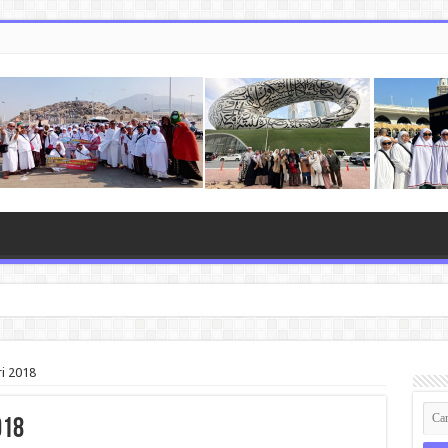
ri 2018
018