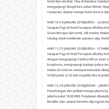
Hotel dan istirahat. Tiba di Bandara Istanbul
mengunjungi: Masjid biru sultan Ahmet, Hi
restaurant, diantar menuju hotel check in dan
HARI 10 (14 JANUARI 2018)BURSA – ULUDA
Sarapan Pagi di Hotel Persiapan dilobby hot
Green Mosque dan tomb, Silk market. Makan
Uludag untuk menikmati suasana salju. Kembal
HARI 11 (15 JANUARI 2018)BURSA – ISTANB
Sarapan Pagi di Hotel Persiapan dilobby hote
dengan mengunjungi Camlica Hill on asian sid
bosphorus, mengunjungi topkapi palace tera
makan di restoran setempat kemudian dilan
SV260 pukul 22.50 dan insyallah tiba di Jedd
HARI 12 (16 JANUARI 2018)JEDDAH – JAKART
Penerbangan dari jeddah menuju jakarta by SV
Jakarta pukul 18.00 WIB. Perjalanan dilanj
Berakhir dan sampai bertemu diprogram kam