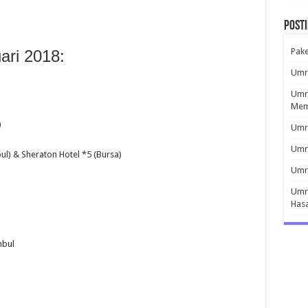
Post
Pak
ari 2018:
Umro
Umro
Mem
)
Umro
Umr
ul) & Sheraton Hotel *5 (Bursa)
Umro
Umro
Has
mbul