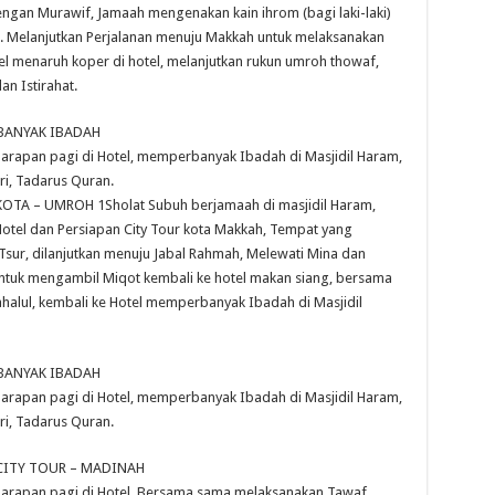
ngan Murawif, Jamaah mengenakan kain ihrom (bagi laki-laki)
m. Melanjutkan Perjalanan menuju Makkah untuk melaksanakan
el menaruh koper di hotel, melanjutkan rukun umroh thowaf,
an Istirahat.
RBANYAK IBADAH
Sarapan pagi di Hotel, memperbanyak Ibadah di Masjidil Haram,
i, Tadarus Quran.
OTA – UMROH 1Sholat Subuh berjamaah di masjidil Haram,
Hotel dan Persiapan City Tour kota Makkah, Tempat yang
Tsur, dilanjutkan menuju Jabal Rahmah, Melewati Mina dan
 untuk mengambil Miqot kembali ke hotel makan siang, bersama
alul, kembali ke Hotel memperbanyak Ibadah di Masjidil
RBANYAK IBADAH
Sarapan pagi di Hotel, memperbanyak Ibadah di Masjidil Haram,
i, Tadarus Quran.
 CITY TOUR – MADINAH
 Sarapan pagi di Hotel, Bersama sama melaksanakan Tawaf