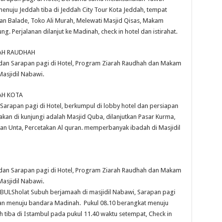
enuju Jeddah tiba di Jeddah City Tour Kota Jeddah, tempat
an Balade, Toko Ali Murah, Melewati Masjid Qisas, Makam
 Perjalanan dilanjut ke Madinah, check in hotel dan istirahat.
RAH RAUDHAH
 dan Sarapan pagi di Hotel, Program Ziarah Raudhah dan Makam
asjidil Nabawi.
AH KOTA
Sarapan pagi di Hotel, berkumpul di lobby hotel dan persiapan
an di kunjungi adalah Masjid Quba, dilanjutkan Pasar Kurma,
kan Unta, Percetakan Al quran. memperbanyak ibadah di Masjidil
 dan Sarapan pagi di Hotel, Program Ziarah Raudhah dan Makam
asjidil Nabawi.
ULSholat Subuh berjamaah di masjidil Nabawi, Sarapan pagi
lanan menuju bandara Madinah. Pukul 08.10 berangkat menuju
ah tiba di Istambul pada pukul 11.40 waktu setempat, Check in