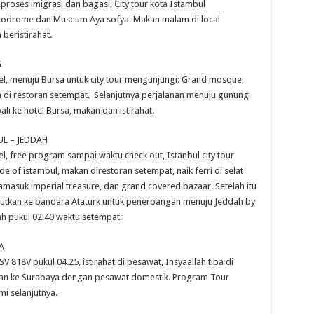
 proses imigrasi dan bagasi, City tour kota Istambul
ppodrome dan Museum Aya sofya. Makan malam di local
 beristirahat.
G
el, menuju Bursa untuk city tour mengunjungi: Grand mosque,
 di restoran setempat. Selanjutnya perjalanan menuju gunung
i ke hotel Bursa, makan dan istirahat.
UL – JEDDAH
l, free program sampai waktu check out, Istanbul city tour
e of istambul, makan direstoran setempat, naik ferri di selat
masuk imperial treasure, dan grand covered bazaar. Setelah itu
jutkan ke bandara Ataturk untuk penerbangan menuju Jeddah by
ah pukul 02.40 waktu setempat.
A
 818V pukul 04.25, istirahat di pesawat, Insyaallah tiba di
utkan ke Surabaya dengan pesawat domestik. Program Tour
i selanjutnya.