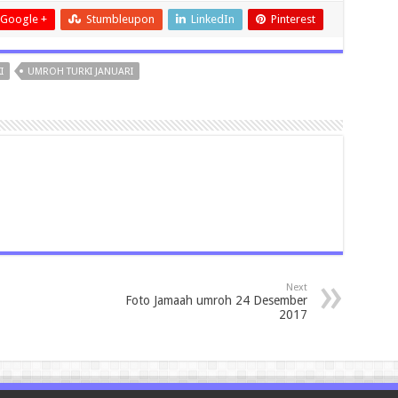
Google +
Stumbleupon
LinkedIn
Pinterest
I
UMROH TURKI JANUARI
Next
Foto Jamaah umroh 24 Desember
2017