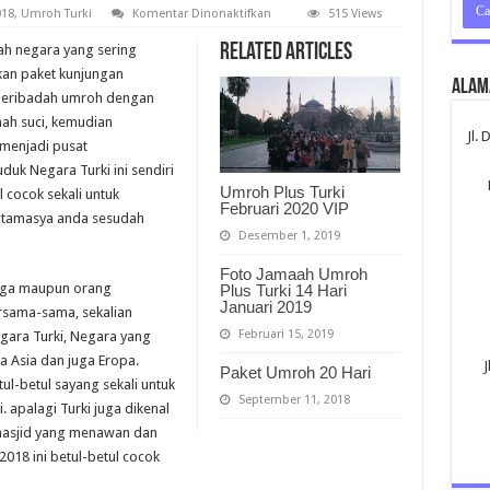
pada
18
,
Umroh Turki
Komentar Dinonaktifkan
515 Views
Umroh
Plus
Related Articles
h negara yang sering
Turki
Januari
ikan paket kunjungan
2018
Alam
beribadah umroh dengan
nah suci, kemudian
Jl.
 menjadi pusat
k Negara Turki ini sendiri
Umroh Plus Turki
 cocok sekali untuk
Februari 2020 VIP
n tamasya anda sesudah
Desember 1, 2019
Foto Jamaah Umroh
arga maupun orang
Plus Turki 14 Hari
Januari 2019
rsama-sama, sekalian
Februari 15, 2019
gara Turki, Negara yang
 Asia dan juga Eropa.
J
Paket Umroh 20 Hari
l-betul sayang sekali untuk
September 11, 2018
. apalagi Turki juga dikenal
masjid yang menawan dan
018 ini betul-betul cocok