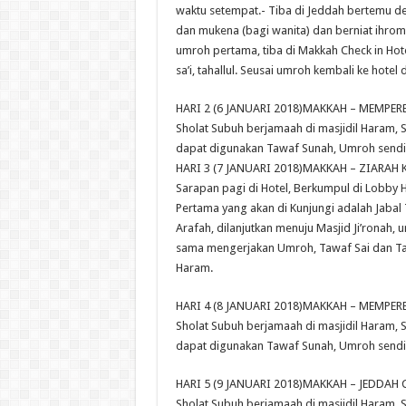
waktu setempat.- Tiba di Jeddah bertemu de
dan mukena (bagi wanita) dan berniat ihro
umroh pertama, tiba di Makkah Check in Hot
sa’i, tahallul. Seusai umroh kembali ke hotel d
HARI 2 (6 JANUARI 2018)MAKKAH – MEMPE
Sholat Subuh berjamaah di masjidil Haram, 
dapat digunakan Tawaf Sunah, Umroh sendir
HARI 3 (7 JANUARI 2018)MAKKAH – ZIARAH K
Sarapan pagi di Hotel, Berkumpul di Lobby 
Pertama yang akan di Kunjungi adalah Jabal 
Arafah, dilanjutkan menuju Masjid Ji’ronah,
sama mengerjakan Umroh, Tawaf Sai dan Tah
Haram.
HARI 4 (8 JANUARI 2018)MAKKAH – MEMPE
Sholat Subuh berjamaah di masjidil Haram, 
dapat digunakan Tawaf Sunah, Umroh sendir
HARI 5 (9 JANUARI 2018)MAKKAH – JEDDAH
Sholat Subuh berjamaah di masjidil Haram,