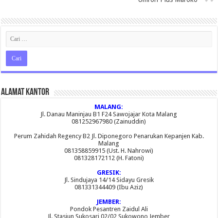
Alamat Kantor
MALANG:
Jl. Danau Maninjau B1 F24 Sawojajar Kota Malang
081252967980 (Zainuddin)
Perum Zahidah Regency B2 Jl. Diponegoro Penarukan Kepanjen Kab.
Malang
081358859915 (Ust. H. Nahrowi)
081328172112 (H. Fatoni)
GRESIK:
Jl. Sindujaya 14/14 Sidayu Gresik
081331344409 (Ibu Aziz)
JEMBER:
Pondok Pesantren Zaidul Ali
Jl. Stasiun Sukosari 02/02 Sukowono Jember