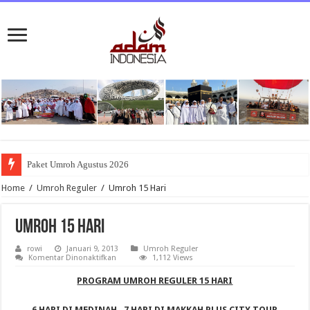
Paket Umroh Agustus 2026
Home
/
Umroh Reguler
/
Umroh 15 Hari
Umroh 15 Hari
rowi
Januari 9, 2013
Umroh Reguler
pada
Komentar Dinonaktifkan
1,112 Views
Umroh
15
PROGRAM UMROH REGULER 15 HARI
Hari
6 HARI DI MEDINAH, 7 HARI DI MAKKAH PLUS CITY TOUR