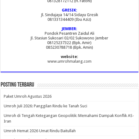
081328172112 (H. Fatoni)
GRESIK:
Jl. Sindujaya 14/14 Sidayu Gresik
081331344409 (Ibu Aziz)
JEMBER:
Pondok Pesantren Zaidul Ali
Jl. Stasiun Sukosari 02/02 Sukowono Jember
08125237322 (Bpk. Amir)
085230788718 (Bpk. Amin)
website:
www.umrohmalang.com
Posting Terbaru
Paket Umroh Agustus 2026
Umroh Juli 2026: Panggilan Rindu ke Tanah Suci
Umroh di Tengah Ketegangan Geopolitik: Memahami Dampak Konflik AS-
Iran
Umroh Hemat 2026 Umat Rindu Baitullah