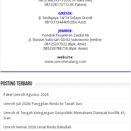
081358859915 (Ust. H. Nahrowi)
081328172112 (H. Fatoni)
GRESIK:
Jl. Sindujaya 14/14 Sidayu Gresik
081331344409 (Ibu Aziz)
JEMBER:
Pondok Pesantren Zaidul Ali
Jl. Stasiun Sukosari 02/02 Sukowono Jember
08125237322 (Bpk. Amir)
085230788718 (Bpk. Amin)
website:
www.umrohmalang.com
Posting Terbaru
Paket Umroh Agustus 2026
Umroh Juli 2026: Panggilan Rindu ke Tanah Suci
Umroh di Tengah Ketegangan Geopolitik: Memahami Dampak Konflik AS-
Iran
Umroh Hemat 2026 Umat Rindu Baitullah