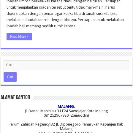
ibadah umroh berkali-kali karena rindu dengan baitullah. Persiapan
untuk menjalankan ibadah tersebut tentu tidak main-main, harus
dipersiapkan dengan benar agar ketika tiba di tanah suci kita bisa
melakukan ibadah umroh dengan khusyu. Persiapan untuk melakukan
ibadah haji memang sedikit rumit karena …
Read More »
Alamat Kantor
MALANG:
Jl. Danau Maninjau B1 F24 Sawojajar Kota Malang
081252967980 (Zainuddin)
Perum Zahidah Regency B2 Jl. Diponegoro Penarukan Kepanjen Kab.
Malang