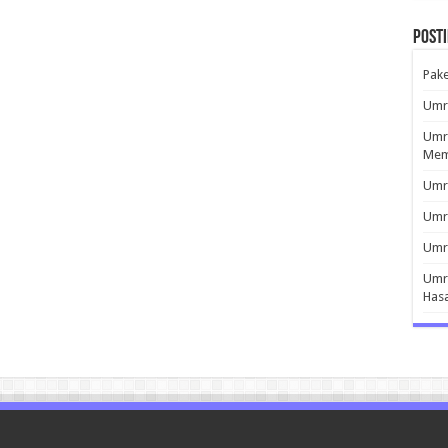
Post
Pak
Umro
Umro
Mem
Umro
Umr
Umro
Umro
Has