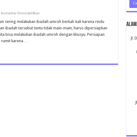
pada
Komentar Dinonaktifkan
Umroh
Sumenep
m sering melakukan ibadah umroh berkali-kali karena rindu
Alam
an ibadah tersebut tentu tidak main-main, harus dipersiapkan
 kita bisa melakukan ibadah umroh dengan khusyu. Persiapan
Jl.
t rumit karena …
J