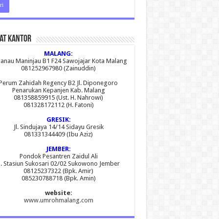
at Kantor
MALANG:
 Danau Maninjau B1 F24 Sawojajar Kota Malang
081252967980 (Zainuddin)
Perum Zahidah Regency B2 Jl. Diponegoro
Penarukan Kepanjen Kab. Malang
081358859915 (Ust. H. Nahrowi)
081328172112 (H. Fatoni)
GRESIK:
Jl. Sindujaya 14/14 Sidayu Gresik
081331344409 (Ibu Aziz)
JEMBER:
Pondok Pesantren Zaidul Ali
l. Stasiun Sukosari 02/02 Sukowono Jember
08125237322 (Bpk. Amir)
085230788718 (Bpk. Amin)
website:
www.umrohmalang.com