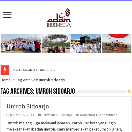
Paket Umroh Agustus 2026
Home
/
Tag Archives: umroh sidoarjo
Tag Archives:
umroh sidoarjo
Umroh Sidoarjo
pada
Januari 20, 2013
Perwakilan
,
Sidoarjo
Komentar Dinonaktifkan
Umroh
Sidoarjo
Umroh malang juga melayani jama’ah umroh luar kota yang ingin
melaksanakan ibadah umroh. Kami menyediakan paket umroh 9 hari,