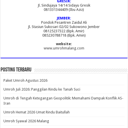
GRESIK:
Jl. Sindujaya 14/14 Sidayu Gresik
081331344409 (Ibu Aziz)
JEMBER:
Pondok Pesantren Zaidul Ali
Jl. Stasiun Sukosari 02/02 Sukowono Jember
08125237322 (Bpk. Amir)
085230788718 (Bpk. Amin)
website:
www.umrohmalang.com
Posting Terbaru
Paket Umroh Agustus 2026
Umroh Juli 2026: Panggilan Rindu ke Tanah Suci
Umroh di Tengah Ketegangan Geopolitik: Memahami Dampak Konflik AS-
Iran
Umroh Hemat 2026 Umat Rindu Baitullah
Umroh Syawal 2026 Malang