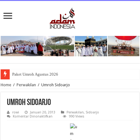
Paket Umroh Agustus 2026
Home
/
Perwakilan
/
Umroh Sidoarjo
Umroh Sidoarjo
rowi
Januari 20, 2013
Perwakilan
,
Sidoarjo
pada
Komentar Dinonaktifkan
990 Views
Umroh
Sidoarjo