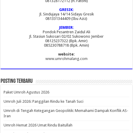
081328172112 (H. Fatoni)
GRESIK:
Jl. Sindujaya 14/14 Sidayu Gresik
081331344409 (Ibu Aziz)
JEMBER:
Pondok Pesantren Zaidul Ali
Jl. Stasiun Sukosari 02/02 Sukowono Jember
08125237322 (Bpk. Amir)
085230788718 (Bpk. Amin)
website:
www.umrohmalang.com
Posting Terbaru
Paket Umroh Agustus 2026
Umroh Juli 2026: Panggilan Rindu ke Tanah Suci
Umroh di Tengah Ketegangan Geopolitik: Memahami Dampak Konflik AS-
Iran
Umroh Hemat 2026 Umat Rindu Baitullah