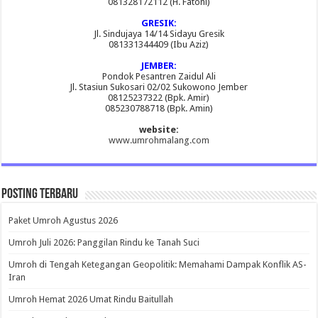
081328172112 (H. Fatoni)
GRESIK:
Jl. Sindujaya 14/14 Sidayu Gresik
081331344409 (Ibu Aziz)
JEMBER:
Pondok Pesantren Zaidul Ali
Jl. Stasiun Sukosari 02/02 Sukowono Jember
08125237322 (Bpk. Amir)
085230788718 (Bpk. Amin)
website:
www.umrohmalang.com
Posting Terbaru
Paket Umroh Agustus 2026
Umroh Juli 2026: Panggilan Rindu ke Tanah Suci
Umroh di Tengah Ketegangan Geopolitik: Memahami Dampak Konflik AS-
Iran
Umroh Hemat 2026 Umat Rindu Baitullah