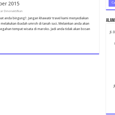
ber 2015
pada
ar Dinonaktifkan
Umroh
Plus
t anda bingung?. Jangan khawatir travel kami menyediakan
Alam
Maroko
 melakukan ibadah umroh di tanah suci. Melainkan anda akan
Desember
2015
emegahan tempat wisata di maroko. Jadi anda tidak akan bosan
Jl.
J