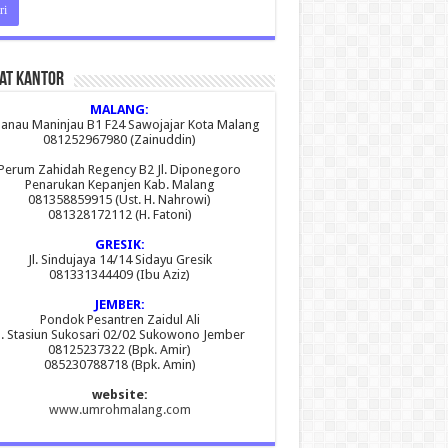
at Kantor
MALANG:
 Danau Maninjau B1 F24 Sawojajar Kota Malang
081252967980 (Zainuddin)
Perum Zahidah Regency B2 Jl. Diponegoro
Penarukan Kepanjen Kab. Malang
081358859915 (Ust. H. Nahrowi)
081328172112 (H. Fatoni)
GRESIK:
Jl. Sindujaya 14/14 Sidayu Gresik
081331344409 (Ibu Aziz)
JEMBER:
Pondok Pesantren Zaidul Ali
l. Stasiun Sukosari 02/02 Sukowono Jember
08125237322 (Bpk. Amir)
085230788718 (Bpk. Amin)
website:
www.umrohmalang.com