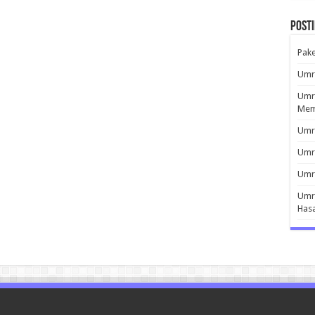
Post
Pak
Umro
Umro
Mem
Umro
Umr
Umro
Umro
Has