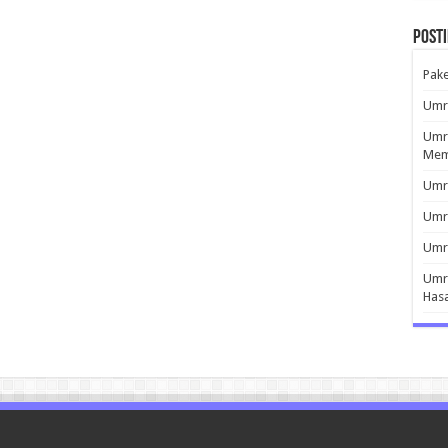
Post
Pak
Umro
Umro
Mem
Umro
Umr
Umro
Umro
Has