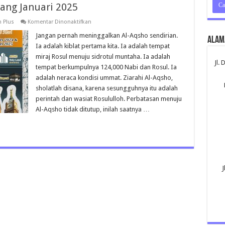
ang Januari 2025
pada
 Plus
Komentar Dinonaktifkan
Umroh
Plus
Jangan pernah meninggalkan Al-Aqsho sendirian.
Alam
Aqsho
Ia adalah kiblat pertama kita. Ia adalah tempat
kota
Malang
miraj Rosul menuju sidrotul muntaha. Ia adalah
Januari
Jl.
tempat berkumpulnya 124,000 Nabi dan Rosul. Ia
2025
adalah neraca kondisi ummat. Ziarahi Al-Aqsho,
sholatlah disana, karena sesungguhnya itu adalah
perintah dan wasiat Rosululloh. Perbatasan menuju
Al-Aqsho tidak ditutup, inilah saatnya …
J