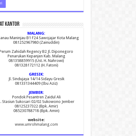
at Kantor
MALANG:
 Danau Maninjau B1 F24 Sawojajar Kota Malang
081252967980 (Zainuddin)
Perum Zahidah Regency B2 Jl. Diponegoro
Penarukan Kepanjen Kab. Malang
081358859915 (Ust. H. Nahrowi)
081328172112 (H. Fatoni)
GRESIK:
Jl. Sindujaya 14/14 Sidayu Gresik
081331344409 (Ibu Aziz)
JEMBER:
Pondok Pesantren Zaidul Ali
l. Stasiun Sukosari 02/02 Sukowono Jember
08125237322 (Bpk. Amir)
085230788718 (Bpk. Amin)
website:
www.umrohmalang.com