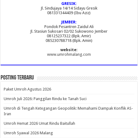
GRESIK:
Jl. Sindujaya 14/14 Sidayu Gresik
081331344409 (Ibu Aziz)
JEMBER:
Pondok Pesantren Zaidul Ali
Jl. Stasiun Sukosari 02/02 Sukowono Jember
08125237322 (Bpk. Amir)
085230788718 (Bpk. Amin)
website:
www.umrohmalang.com
Posting Terbaru
Paket Umroh Agustus 2026
Umroh Juli 2026: Panggilan Rindu ke Tanah Suci
Umroh di Tengah Ketegangan Geopolitik: Memahami Dampak Konflik AS-
Iran
Umroh Hemat 2026 Umat Rindu Baitullah
Umroh Syawal 2026 Malang