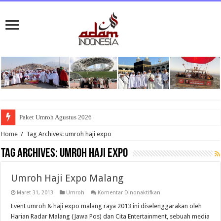
Paket Umroh Agustus 2026
Home
/
Tag Archives: umroh haji expo
Tag Archives:
umroh haji expo
Umroh Haji Expo Malang
pada
Maret 31, 2013
Umroh
Komentar Dinonaktifkan
Umroh
Haji
Event umroh & haji expo malang raya 2013 ini diselenggarakan oleh
Expo
Harian Radar Malang (Jawa Pos) dan Cita Entertainment, sebuah media
Malang