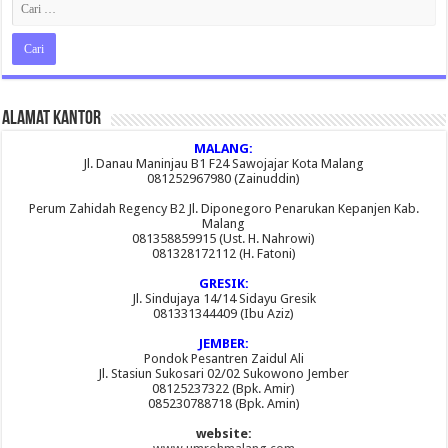
Alamat Kantor
MALANG:
Jl. Danau Maninjau B1 F24 Sawojajar Kota Malang
081252967980 (Zainuddin)
Perum Zahidah Regency B2 Jl. Diponegoro Penarukan Kepanjen Kab.
Malang
081358859915 (Ust. H. Nahrowi)
081328172112 (H. Fatoni)
GRESIK:
Jl. Sindujaya 14/14 Sidayu Gresik
081331344409 (Ibu Aziz)
JEMBER:
Pondok Pesantren Zaidul Ali
Jl. Stasiun Sukosari 02/02 Sukowono Jember
08125237322 (Bpk. Amir)
085230788718 (Bpk. Amin)
website: