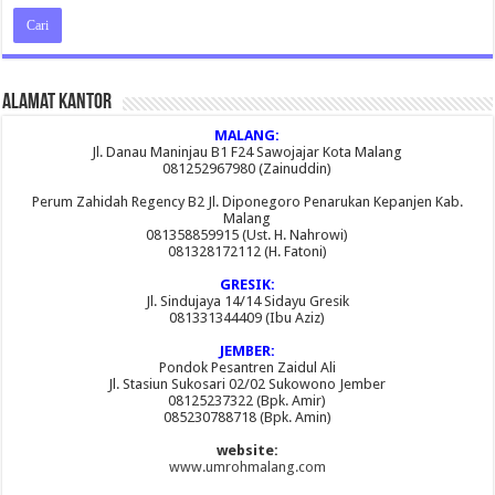
Alamat Kantor
MALANG:
Jl. Danau Maninjau B1 F24 Sawojajar Kota Malang
081252967980 (Zainuddin)
Perum Zahidah Regency B2 Jl. Diponegoro Penarukan Kepanjen Kab.
Malang
081358859915 (Ust. H. Nahrowi)
081328172112 (H. Fatoni)
GRESIK:
Jl. Sindujaya 14/14 Sidayu Gresik
081331344409 (Ibu Aziz)
JEMBER:
Pondok Pesantren Zaidul Ali
Jl. Stasiun Sukosari 02/02 Sukowono Jember
08125237322 (Bpk. Amir)
085230788718 (Bpk. Amin)
website:
www.umrohmalang.com